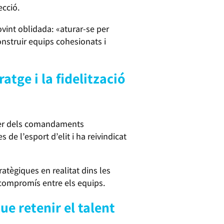
ecció.
vint oblidada: «aturar-se per
onstruir equips cohesionats i
tge i la fidelització
aper dels comandaments
de l’esport d’elit i ha reivindicat
tègiques en realitat dins les
 compromís entre els equips.
e retenir el talent