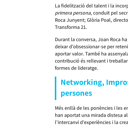
La fidelització del talent i la in
primera persona
, conduït pel sec
Roca Junyent; Glòria Poal, direc
Transforma 21.
Durant la conversa, Joan Roca ha 
deixar d’obsessionar-se per reteni
aportar valor. També ha assenyala
contribució és rellevant i treballa
formes de lideratge.
Networking, Impros
persones
Més enllà de les ponències i les 
han aportat una mirada distesa al
l’intercanvi d’experiències i la c