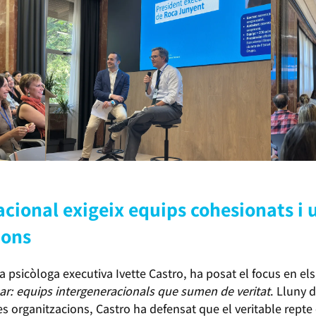
acional exigeix equips cohesionats i 
ions
a psicòloga executiva Ivette Castro, ha posat el focus en e
ar: equips intergeneracionals que sumen de veritat
. Lluny 
 les organitzacions, Castro ha defensat que el veritable re