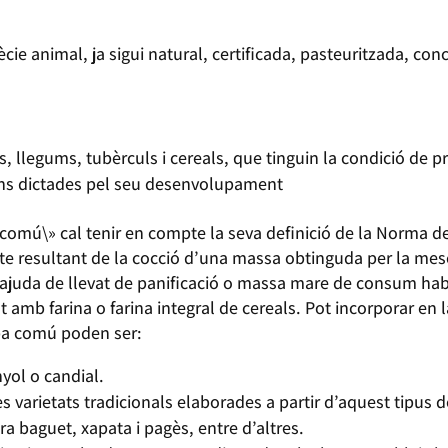
ècie animal, ja sigui natural, certificada, pasteuritzada, co
es, llegums, tubèrculs i cereals, que tinguin la condició de
ions dictades pel seu desenvolupament
comú\» cal tenir en compte la seva definició de la Norma de
cte resultant de la cocció d’una massa obtinguda per la mesc
ajuda de llevat de panificació o massa mare de consum habi
t amb farina o farina integral de cereals. Pot incorporar en
pa comú poden ser:
yol o candial.
s varietats tradicionals elaborades a partir d’aquest tipus d
 baguet, xapata i pagès, entre d’altres.