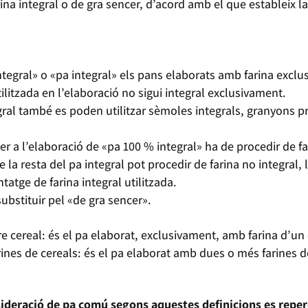
ina integral o de gra sencer, d’acord amb el que estableix la
egral» o «pa integral» els pans elaborats amb farina exclu
tilitzada en l’elaboració no sigui integral exclusivament.
egral també es poden utilitzar sèmoles integrals, granyons 
er a l’elaboració de «pa 100 % integral» ha de procedir de f
de la resta del pa integral pot procedir de farina no integral
ntatge de farina integral utilitzada.
substituir pel «de gra sencer».
e cereal: és el pa elaborat, exclusivament, amb farina d’un 
nes de cereals: és el pa elaborat amb dues o més farines de
sideració de pa comú segons aquestes definicions es reper