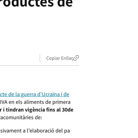
productes de
Copiar Enllaç
cte de la guerra d’Ucraïna i de
l’IVA en els aliments de primera
r i tindran vigència
fins al 30
de
tracomunitàries de:
sivament a l’elaboració del pa