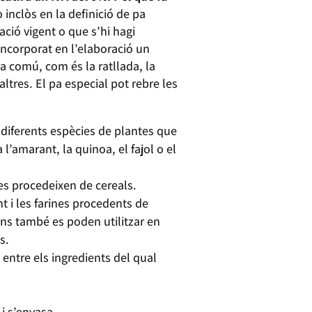
 inclòs en la definició de pa
ació vigent o que s’hi hagi
incorporat en l’elaboració un
pa comú, com és la ratllada, la
ltres. El pa especial pot rebre les
e diferents espècies de plantes que
l’amarant, la quinoa, el fajol o el
es procedeixen de cereals.
t i les farines procedents de
ans també es poden utilitzar en
ts.
entre els ingredients del qual
i s’envasa.