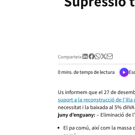
Supressió t
Comparteix:
0
mins. de temps de lectura
Esc
Us informem que el 27 de desemb
suport a la reconstrucció de l’illa
necessitat i la baixada al 5% diIVA
juny d’enguany:
– Eliminació de l
El pa comú, així com la massa 