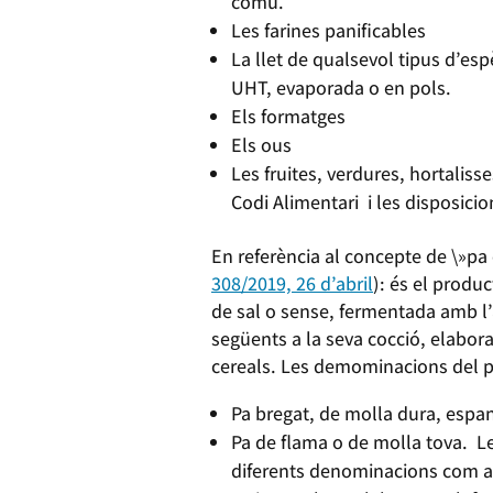
comú.
Les farines panificables
La llet de qualsevol tipus d’esp
UHT, evaporada o en pols.
Els formatges
Els ous
Les fruites, verdures, hortaliss
Codi Alimentari i les disposic
En referència al concepte de \»pa 
308/2019, 26 d’abril
): és el produ
de sal o sense, fermentada amb l’
següents a la seva cocció, elabora
cereals. Les demominacions del 
Pa bregat, de molla dura, espan
Pa de flama o de molla tova. Le
diferents denominacions com ara