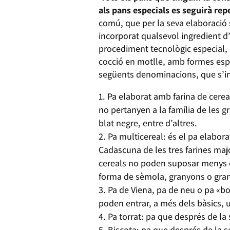
als pans especials es seguirà rep
comú, que per la seva elaboració s’
incorporat qualsevol ingredient 
procediment tecnològic especial, d
cocció en motlle, amb formes espec
següents denominacions, que s’inc
Pa elaborat amb farina de cereal
no pertanyen a la família de les g
blat negre, entre d’altres.
Pa multicereal: és el pa elabor
Cadascuna de les tres farines majo
cereals no poden suposar menys de
forma de sèmola, granyons o gran
Pa de Viena, pa de neu o pa «bo
poden entrar, a més dels bàsics, un
Pa torrat: pa que després de la s
Biscota: pa que després de la se