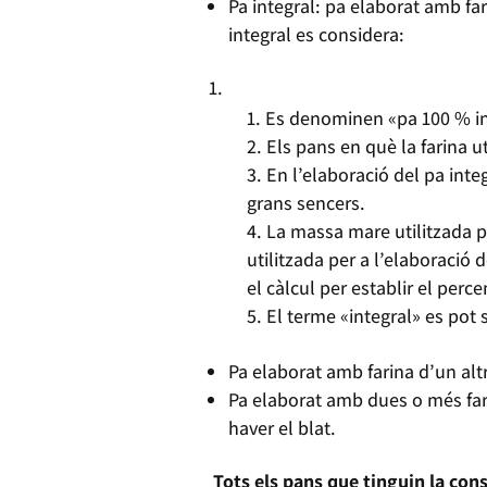
Pa integral: pa elaborat amb far
integral es considera:
Es denominen «pa 100 % int
Els pans en què la farina u
En l’elaboració del pa int
grans sencers.
La massa mare utilitzada p
utilitzada per a l’elaboració 
el càlcul per establir el perce
El terme «integral» es pot 
Pa elaborat amb farina d’un altr
Pa elaborat amb dues o més fari
haver el blat.
Tots els pans que tinguin la con