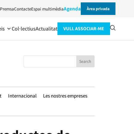
Agenda
Premsa
Contacte
Espai multimèdia
Àrea privada
eis
Col·lectius
Actualitat
VULL ASSOCIAR-ME
t
Internacional
Les nostres empreses