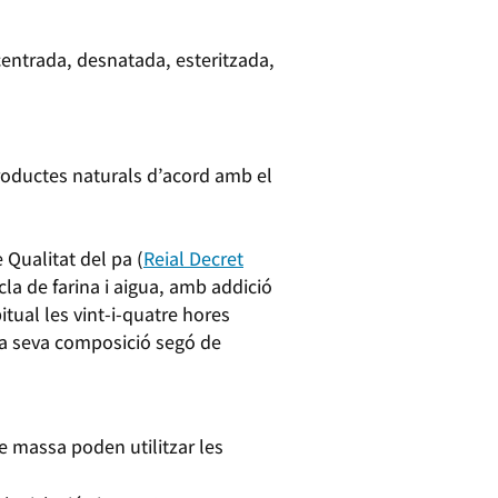
ncentrada, desnatada, esteritzada,
 productes naturals d’acord amb el
 Qualitat del pa (
Reial Decret
la de farina i aigua, amb addició
tual les vint-i-quatre hores
 la seva composició segó de
e massa poden utilitzar les