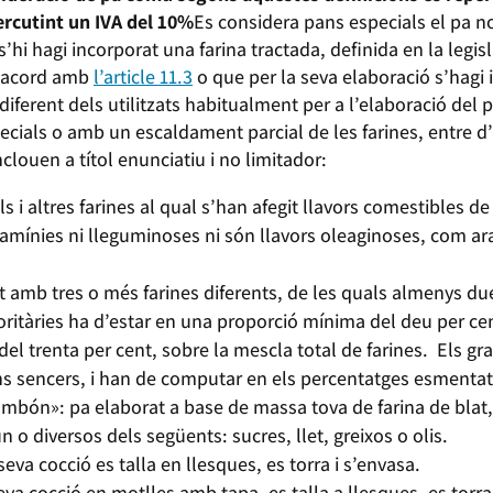
ercutint un IVA del 10%
Es considera pans especials el pa no
hi hagi incorporat una farina tractada, definida en la legisl
d’acord amb
l’article 11.3
o que per la seva elaboració s’hagi 
iferent dels utilitzats habitualment per a l’elaboració del 
ials o amb un escaldament parcial de les farines, entre d’a
louen a títol enunciatiu i no limitador:
s i altres farines al qual s’han afegit llavors comestibles d
ramínies ni lleguminoses ni són llavors oleaginoses, com ara 
at amb tres o més farines diferents, de les quals almenys du
ritàries ha d’estar en una proporció mínima del deu per cen
l trenta per cent, sobre la mescla total de farines. Els gr
s sencers, i han de computar en els percentatges esmenta
mbón»: pa elaborat a base de massa tova de farina de blat, 
 o diversos dels següents: sucres, llet, greixos o olis.
eva cocció es talla en llesques, es torra i s’envasa.
va cocció en motlles amb tapa, es talla a llesques, es torra 