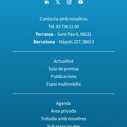
Contacta amb nosaltres
Tel.
93 736 11 00
Terrassa
– Sant Pau 6, 08221
Barcelona
– Nàpols 227, 08013
Actualitat
Sala de premsa
Publicacions
Espai multimèdia
Agenda
Àrea privada
Treballa amb nosaltres
Vull associar-me