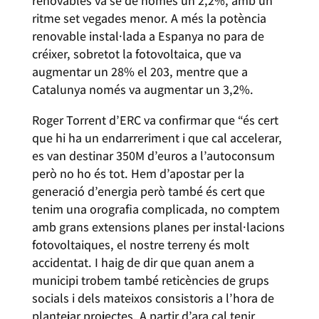
renovables va se de només un 2,2%, amb un
ritme set vegades menor. A més la potència
renovable instal·lada a Espanya no para de
créixer, sobretot la fotovoltaica, que va
augmentar un 28% el 203, mentre que a
Catalunya només va augmentar un 3,2%.
Roger Torrent d’ERC va confirmar que “és cert
que hi ha un endarreriment i que cal accelerar,
es van destinar 350M d’euros a l’autoconsum
però no ho és tot. Hem d’apostar per la
generació d’energia però també és cert que
tenim una orografia complicada, no comptem
amb grans extensions planes per instal·lacions
fotovoltaiques, el nostre terreny és molt
accidentat. I haig de dir que quan anem a
municipi trobem també reticències de grups
socials i dels mateixos consistoris a l’hora de
plantejar projectes. A partir d’ara cal tenir