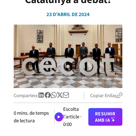
23 D'ABRIL DE 2024
Comparteix:
Copiar Enllaç
Escolta
0
mins. de temps
RESUMIR
l'article ·
AMB IA
de lectura
0:00