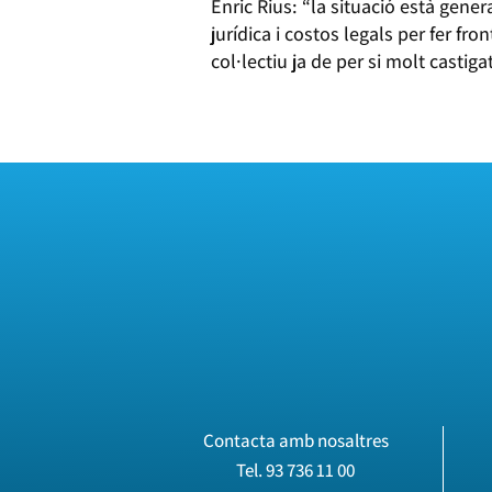
Enric Rius: “la situació està ge
jurídica i costos legals per fer fr
col·lectiu ja de per si molt castigat
Contacta amb nosaltres
Tel.
93 736 11 00