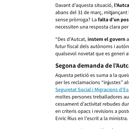
Davant d’aquesta situació,
l’Autc
abans del 31 de març, mitjançant l
sense pròrroga? La
falta d’un po
necessiten una resposta clara per
“Des d’Autcat,
instem el govern
a
futur fiscal dels autònoms i autò
qualsevol novetat que es generi al
Segona demanda de l’Autca
Aquesta petició es suma a la queix
per les reclamacions “injustes” a
Seguretat Social i Migracions d’
moltes persones treballadores aut
cessament d’activitat rebudes du
en criteris opacs i revisions a post
Enric Rius en l’escrit a la ministra.