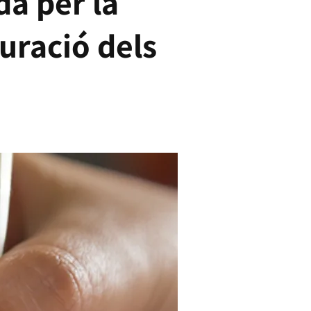
da per la
turació dels