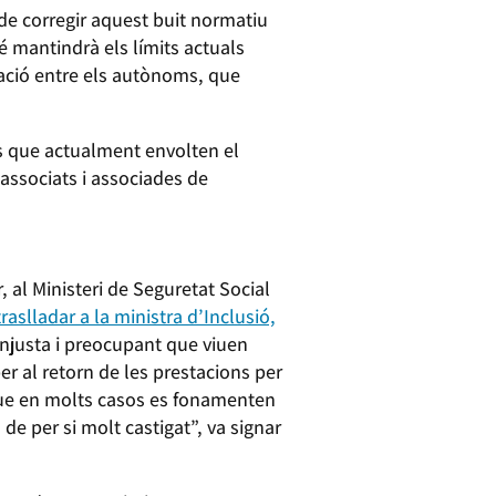
 de corregir aquest buit normatiu
é mantindrà els límits actuals
pació entre els autònoms, que
es que actualment envolten el
associats i associades de
, al Ministeri de Seguretat Social
traslladar a la ministra d’Inclusió,
injusta i preocupant que viuen
r al retorn de les prestacions per
ue en molts casos es fonamenten
a de per si molt castigat”, va signar