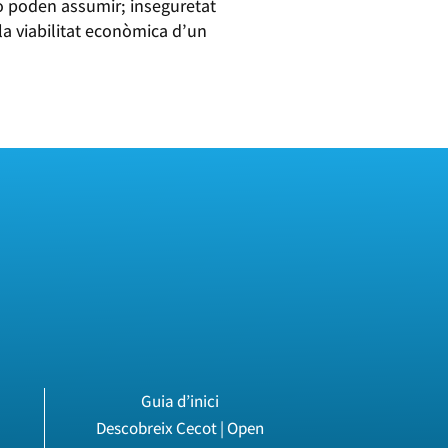
o poden assumir; inseguretat
 la viabilitat econòmica d’un
Guia d’inici
Descobreix Cecot | Open