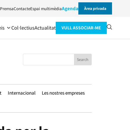
Agenda
Premsa
Contacte
Espai multimèdia
Àrea privada
eis
Col·lectius
Actualitat
VULL ASSOCIAR-ME
t
Internacional
Les nostres empreses