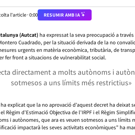
olta l'article ·
0:00
RESUMIR AMB IA
talunya (Autcat)
ha expressat la seva preocupació a través 
ontero Cuadrado, per la situació derivada de la no convali
mesures urgents en matèria econòmica, tributària, de transpo
r fer front a situacions de vulnerabilitat social.
fecta directament a molts autònoms i autò
sotmesos a uns límits més restrictius»
, ha explicat que la no aprovació d’aquest decret ha deixat 
 el Règim d’Estimació Objectiva de l’IRPF i el Règim Simplifi
oms i autònomes, que ara es veuen sotmesos a uns límits mé
icació impactarà les seves activitats econòmiques” ha man