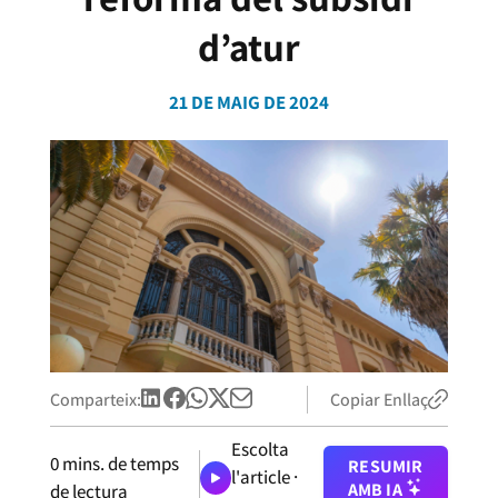
d’atur
21 DE MAIG DE 2024
Comparteix:
Copiar Enllaç
Escolta
0
mins. de temps
RESUMIR
l'article ·
AMB IA
de lectura