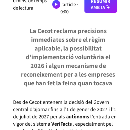
0
mins. de temps
RESUMIR
l'article ·
AMB IA
de lectura
0:00
La Cecot reclama precisions
immediates sobre el règim
aplicable, la possibilitat
d’implementació voluntària el
2026 i algun mecanisme de
reconeixement per a les empreses
que han fet la feina quan tocava
Des de Cecot entenem la decisió del Govern
central d’ajornar fins a l’1 de gener de 2027 i l’1
de juliol de 2027 per als
autònoms
l’entrada en
vigor del sistema
VeriFactu
, especialment pel