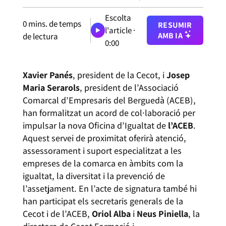
Escolta
0
mins. de temps
RESUMIR
l'article ·
AMB IA
de lectura
0:00
Xavier Panés
, president de la Cecot, i
Josep
Maria Serarols
, president de l’Associació
Comarcal d’Empresaris del Berguedà (ACEB),
han formalitzat un acord de col·laboració per
impulsar la nova Oficina d’Igualtat de
l’ACEB
.
Aquest servei de proximitat oferirà atenció,
assessorament i suport especialitzat a les
empreses de la comarca en àmbits com la
igualtat, la diversitat i la prevenció de
l’assetjament. En l’acte de signatura també hi
han participat els secretaris generals de la
Cecot i de l’ACEB,
Oriol Alba
i
Neus Piniella
, la