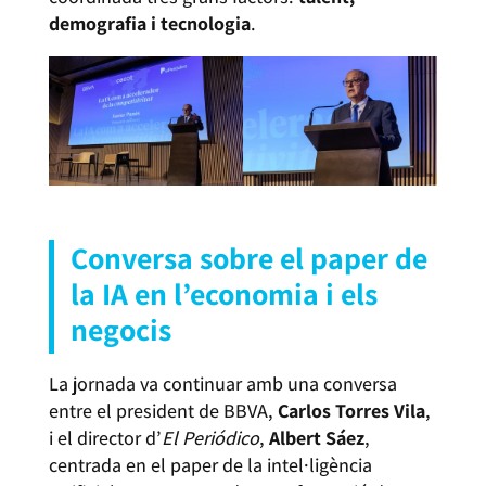
demografia i tecnologia
.
Conversa sobre el paper de
la IA en l’economia i els
negocis
La jornada va continuar amb una conversa
entre el president de BBVA,
Carlos Torres Vila
,
i el director d’
El Periódico
,
Albert Sáez
,
centrada en el paper de la intel·ligència