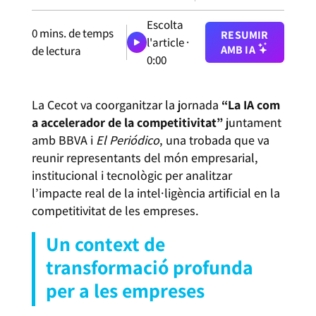
Escolta
0
mins. de temps
RESUMIR
l'article ·
AMB IA
de lectura
0:00
La Cecot va coorganitzar la jornada
“La IA com
a accelerador de la competitivitat”
juntament
amb BBVA i
El Periódico
, una trobada que va
reunir representants del món empresarial,
institucional i tecnològic per analitzar
l’impacte real de la intel·ligència artificial en la
competitivitat de les empreses.
Un context de
transformació profunda
per a les empreses