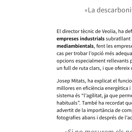
«La descarbonitz
El director tècnic de Veolia, ha d
empreses industrials
subratllant 
mediambientals
, fent les empres
cas per trobar l’opció més adequad
opcions especialment rellevants p
un full de ruta clars, i que oferei
Josep Mitats, ha explicat el funci
millores en eficiència energètica 
sistema és “l’agilitat, ja que per
habituals”. També ha recordat que 
advertit de la importància de comp
fotografies abans i després de l’a
«Si no mesurem els no