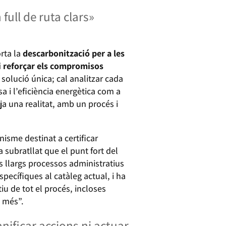
full de ruta clars»
orta la
descarbonització per a les
 i reforçar els compromisos
solució única; cal analitzar cada
 i l’eficiència energètica com a
a una realitat, amb un procés i
nisme destinat a certificar
 subratllat que el punt fort del
ls llargs processos administratius
pecífiques al catàleg actual, i ha
iu de tot el procés, incloses
n més”.
ificar accions ni actuar