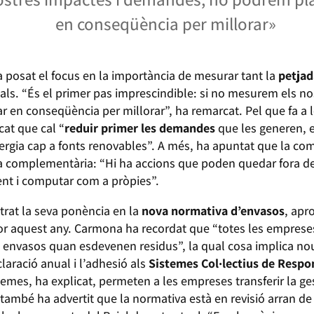
en conseqüència per millorar»
a posat el focus en la importància de mesurar tant la
petjad
ials. “És el primer pas imprescindible: si no mesurem els n
ar en conseqüència per millorar”, ha remarcat. Pel que fa a 
cat que cal “
reduir primer les demandes
que les generen, el
’energia cap a fonts renovables”. A més, ha apuntat que la c
a complementària: “Hi ha accions que poden quedar fora de 
nt i computar com a pròpies”.
rat la seva ponència en la
nova normativa d’envasos
, apr
gor aquest any. Carmona ha recordat que “totes les empres
s envasos quan esdevenen residus”, la qual cosa implica nous
laració anual i l’adhesió als
Sistemes Col·lectius de Respo
temes, ha explicat, permeten a les empreses transferir la ge
mbé ha advertit que la normativa està en revisió arran de 