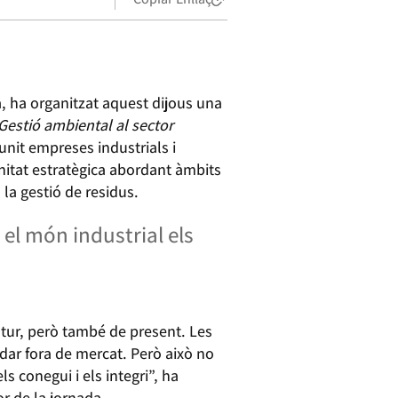
a, ha organitzat aquest dijous una
Gestió ambiental al sector
eunit empreses industrials i
nitat estratègica abordant àmbits
 la gestió de residus.
e el món industrial els
utur, però també de present. Les
edar fora de mercat. Però això no
ls conegui i els integri”, ha
or de la jornada.