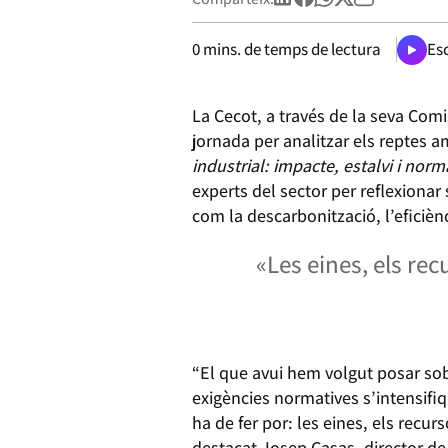
0
mins. de temps de lectura
Esc
La Cecot, a través de la seva Com
jornada per analitzar els reptes am
industrial: impacte, estalvi i norm
experts del sector per reflexiona
com la descarbonització, l’eficièn
«Les eines, els rec
“El que avui hem volgut posar sob
exigències normatives s’intensifiq
ha de fer por: les eines, els recurs
destacat Josep Casas, director de 