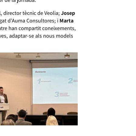
l
, director tècnic de Veolia;
Josep
egat d’Auma Consultores; i
Marta
uatre han compartit coneixements,
ives, adaptar-se als nous models