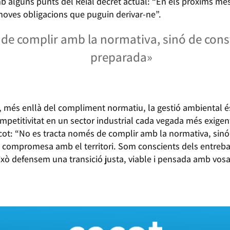
b alguns punts del Reial decret actual: “En els pròxims m
 noves obligacions que puguin derivar-ne”.
de complir amb la normativa, sinó de cons
preparada»
, més enllà del compliment normatiu, la gestió ambiental é
 competitivitat en un sector industrial cada vegada més exigen
ot: “No es tracta només de complir amb la normativa, sinó
 compromesa amb el territori. Som conscients dels entreb
ixò defensem una transició justa, viable i pensada amb vosa