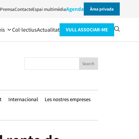
Agenda
Premsa
Contacte
Espai multimèdia
Àrea privada
eis
Col·lectius
Actualitat
VULL ASSOCIAR-ME
t
Internacional
Les nostres empreses