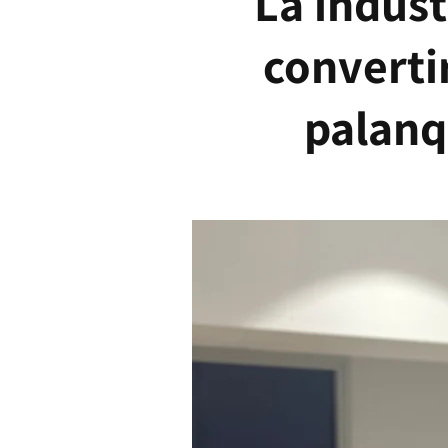
La indúst
converti
palanq