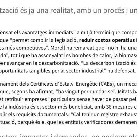
ació és ja una realitat, amb un procés i un 
efensat els avantatges immediats i a mitjà termini que comp
que “permet complir la legislació,
reduir costos operatius
es més competitives”. Morell ha remarcat que “no hi ha una 
a”, tot i que ha assenyalat les bombes de calor, la biomassa
er avançar en la descarbonització. “La descarbonització és j
x oportunitats tangibles per al sector industrial” ha defensat.
onament dels Certificats d’Estalvi Energètic (CAEs), un meca
i que, segons ha afirmat, “ha vingut per quedar-se”. Mitats ha
met retribuir empreses i particulars sense haver de passar pe
la indústria és el sector més beneficiat, amb 38 mesures es
lir els requisits documentals: “Cal tenir un registre exhaust
ctuació, perquè és el que les entitats verificadores demane
stres impactes i demandes, no podrem plan