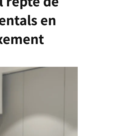
l repte de
entals en
ixement