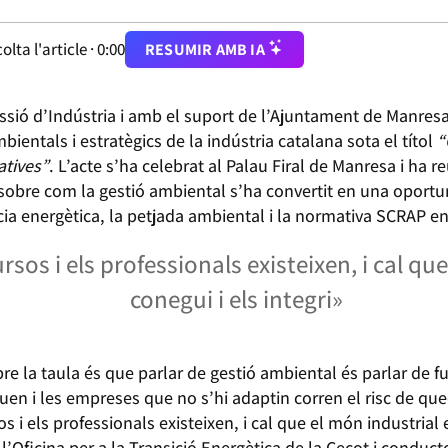
olta l'article ·
0:00
RESUMIR AMB IA
issió d’Indústria i amb el suport de l’Ajuntament de Manres
bientals i estratègics de la indústria catalana sota el títol
“
atives”
. L’acte s’ha celebrat al Palau Firal de Manresa i ha r
r sobre com la gestió ambiental s’ha convertit en una oportu
cia energètica, la petjada ambiental i la normativa SCRAP en
ursos i els professionals existeixen, i cal qu
conegui i els integri»
re la taula és que parlar de gestió ambiental és parlar de f
uen i les empreses que no s’hi adaptin corren el risc de qu
os i els professionals existeixen, i cal que el món industrial e
l’Oficina per a la Transició Energètica de la Cecot i conduct