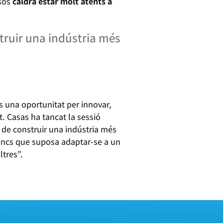
esos
caldrà estar molt atents a
truir una indústria més
s una oportunitat per innovar,
t. Casas ha tancat la sessió
 de construir una indústria més
ancs que suposa adaptar-se a un
ltres”.