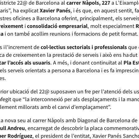
districte 22@ de Barcelona al
carrer Nàpols, 227
a L’Eixampl
ris”, ha explicat
Xavier Panés
, i és que, en aquest sentit, f
tres oficines a Barcelona oferint, principalment, els servei
reixement
i
consolidació empresarial
, molt especialment
R
sa
i on també acollim reunions i formacions de petit format
 i l’increment de
col·lectius sectorials i professionals
que 
de creixement en la prestació de serveis i això ens ha dut 
tar l’accés als usuaris
. A més, i donant continuïtat al
Pla Es
ls serveis orientats a persona a Barcelona i es fa impresci
nes.
terior ubicació del 22@ suposaven un fre per l’atenció dels 
 afegit que “la interconnexió per als desplaçaments i la manc
ablement millorats amb el canvi d’emplaçament”.
r la nova seu al carrer Nàpols amb Diagonal de Barcelona de
ull Andreu
, encarregat de descobrir la placa commemorativ
er Rodríguez
, el president de l’entitat, Xavier Panés Sanch