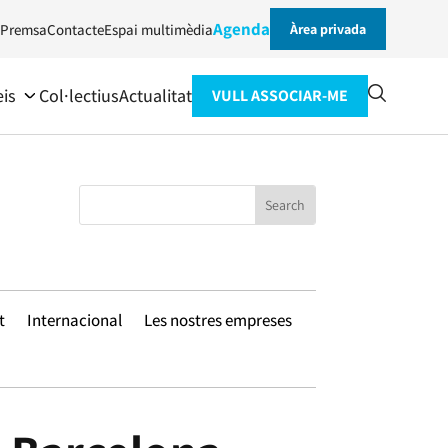
Agenda
Premsa
Contacte
Espai multimèdia
Àrea privada
eis
Col·lectius
Actualitat
VULL ASSOCIAR-ME
t
Internacional
Les nostres empreses