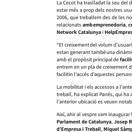
La Cecot ha traslladat la seu del 
estar més a prop dels nostres usua
2006, que treballem des de les nos
relacionats
amb emprenedoria
,
c
Network Catalunya
i
HelpEmpre
“El creixement del volum d’usuaris
estan generant també una dinàmica 
amb el propòsit principal de
facili
entrem en un pla de creixement de
facilitin l’accés d’aquestes perso
La mobilitat i els accessos a l’an
treball, ha explicat Panés, qui ha
l’anterior ubicació es veuen not
Així, ahir al vespre vam inaugura
Parlament de Catalunya
,
Josep R
d’Empresa i Treball
,
Miquel Sàmp