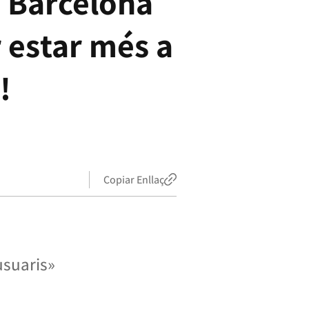
e Barcelona
r estar més a
!
Copiar Enllaç
usuaris»