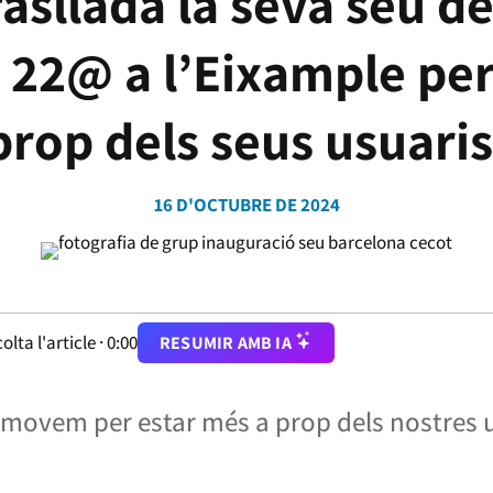
rasllada la seva seu d
e 22@ a l’Eixample pe
prop dels seus usuaris
16 D'OCTUBRE DE 2024
olta l'article ·
0:00
RESUMIR AMB IA
 movem per estar més a prop dels nostres 