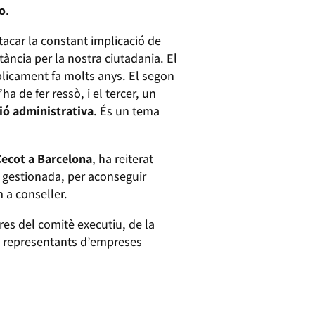
o
.
tacar la constant implicació de
tància per la nostra ciutadania. El
úblicament fa molts anys. El segon
a de fer ressò, i el tercer, un
ció administrativa
. És un tema
Cecot a Barcelona
, ha reiterat
n gestionada, per aconseguir
 a conseller.
es del comitè executiu, de la
m representants d’empreses