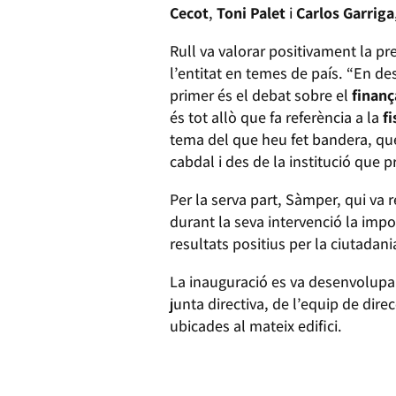
Cecot
,
Toni Palet
i
Carlos Garriga
Rull va valorar positivament la pr
l’entitat en temes de país. “En de
primer és el debat sobre el
finan
és tot allò que fa referència a la
f
tema del que heu fet bandera, qu
cabdal i des de la institució que 
Per la serva part, Sàmper, qui va 
durant la seva intervenció la imp
resultats positius per la ciutadan
La inauguració es va desenvolupar
junta directiva, de l’equip de direcc
ubicades al mateix edifici.