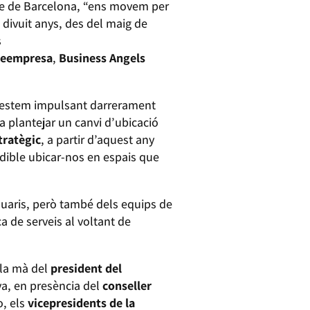
e de Barcelona, “ens movem per
a divuit anys, des del maig de
s
eempresa
,
Business Angels
.
estem impulsant darrerament
a plantejar un canvi d’ubicació
tratègic
, a partir d’aquest any
ndible ubicar-nos en espais que
usuaris, però també dels equips de
a de serveis al voltant de
 la mà del
president del
a, en presència del
conseller
o, els
vicepresidents de la