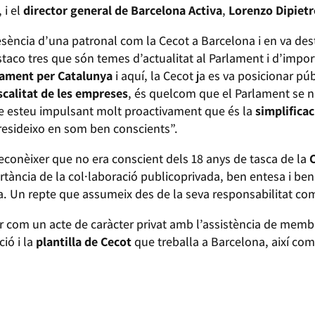
, i el
director general de Barcelona Activa
,
Lorenzo Dipietr
esència d’una patronal com la Cecot a Barcelona i en va des
staco tres que són temes d’actualitat al Parlament i d’impor
çament per Catalunya
i aquí, la Cecot ja es va posicionar p
iscalitat de les empreses
, és quelcom que el Parlament se n’h
e esteu impulsant molt proactivament que és la
simplifica
presideixo en som ben conscients”.
reconèixer que no era conscient dels 18 anys de tasca de la
ortància de la col·laboració publicoprivada, ben entesa i be
ia. Un repte que assumeix des de la seva responsabilitat com
 com un acte de caràcter privat amb l’assistència de membr
ió i la
plantilla de Cecot
que treballa a Barcelona, així co