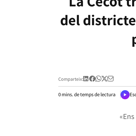
La Cecot t
del district
Comparteix:
0
mins. de temps de lectura
Esc
«Ens