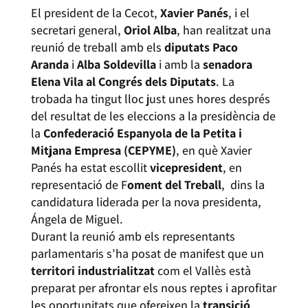
El president de la Cecot,
Xavier Panés
, i el
secretari general,
Oriol Alba
, han realitzat una
reunió de treball amb els
diputats Paco
Aranda
i
Alba Soldevilla
i amb la
senadora
Elena Vila al Congrés dels Diputats
. La
trobada ha tingut lloc just unes hores després
del resultat de les eleccions a la presidència de
la
Confederació Espanyola de la Petita i
Mitjana Empresa (CEPYME)
, en què Xavier
Panés ha estat escollit
vicepresident
, en
representació de F
oment del Treball
, dins la
candidatura liderada per la nova presidenta,
Ángela de Miguel.
Durant la reunió amb els representants
parlamentaris s’ha posat de manifest que un
territori industrialitzat
com el Vallès està
preparat per afrontar els nous reptes i aprofitar
les oportunitats que ofereixen la
transició