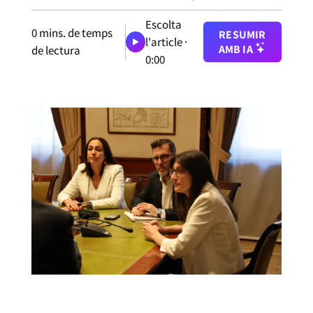
Escolta
0
mins. de temps
RESUMIR
l'article ·
AMB IA
de lectura
0:00