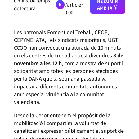
0
mins. de temps
RESUMIR
l'article ·
AMB IA
de lectura
0:00
Les patronals Foment del Treball, CEOE,
CEPYME, ATA, i els sindicats majoritaris, UGT i
CCOO han convocat una aturada de 10 minuts
en els centres de treball aquest divendres
8 de
novembre a les 12 h
, com a mostra de suport i
solidaritat amb totes les persones afectades
per la DANA que la setmana passada va
impactar a diferents comunitats autònomes,
amb especial virulència a la comunitat
valenciana.
Desde la Cecot entenem el propòsit de la
mobilització i compartim la voluntat de
canalitzar i expressar públicament el suport de
milers de persones amb els afectats pel