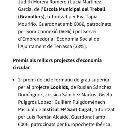
Judith Morera Romero i Lucia Martínez
García, de l’
Escola Municipal del Treball
(Granollers)
, tutoritzat per Eva Tapia
Mouriño. Guardonat amb 600€, patrocinats
per Som Connexió (66%) i pel Servei
d’Emprenedoria i Economia Social de
l’Ajuntament de Terrassa (33%).
Premis als millors projectes d’economia
circular
1r premi de cicle formatiu de grau superior
per al projecte
Lookids
, de Ruslan Sánchez
Domínguez, Jessica Sánchez Martos, Gisela
Puiggròs López i Guillem Puigdomènech
Pascual de
Institut FP Sant Cugat
, tutoritzat
per Luis Román Alcaide. Guardonat amb
600€, patrocinats per Europochette Ibérica,