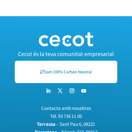
Cecot és la teva comunitat empresarial
Som 100% Carbon Neutral
Contacta amb nosaltres
Tel.
93 736 11 00
Terrassa
– Sant Pau 6, 08221
Barcelona
– Nàpols 227, 08013