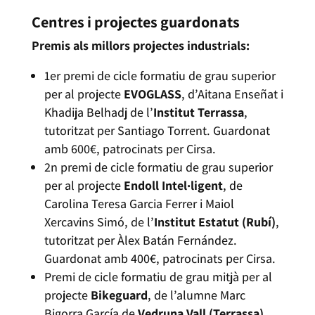
Centres i projectes guardonats
Premis als millors projectes industrials:
1er premi de cicle formatiu de grau superior
per al projecte
EVOGLASS
, d’Aitana Enseñat i
Khadija Belhadj de l’
Institut Terrassa
,
tutoritzat per Santiago Torrent. Guardonat
amb 600€, patrocinats per Cirsa.
2n premi de cicle formatiu de grau superior
per al projecte
Endoll Intel·ligent
, de
Carolina Teresa Garcia Ferrer i Maiol
Xercavins Simó, de l’
Institut Estatut (Rubí)
,
tutoritzat per Àlex Batán Fernández.
Guardonat amb 400€, patrocinats per Cirsa.
Premi de cicle formatiu de grau mitjà per al
projecte
Bikeguard
, de l’alumne Marc
Bigorra García de
Vedruna Vall (Terrassa)
,