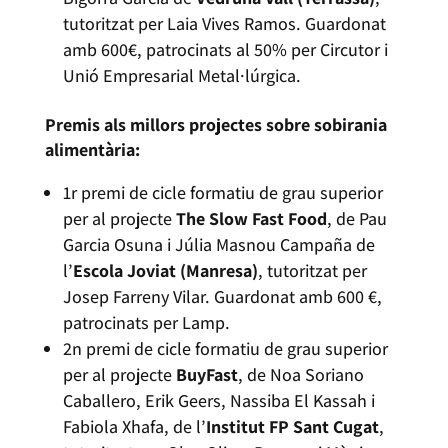
tutoritzat per Laia Vives Ramos. Guardonat
amb 600€, patrocinats al 50% per Circutor i
Unió Empresarial Metal·lúrgica.
Premis als millors projectes sobre sobirania
alimentària:
1r premi de cicle formatiu de grau superior
per al projecte
The Slow Fast Food
, de Pau
Garcia Osuna i Júlia Masnou Campaña de
l’
Escola Joviat (Manresa)
, tutoritzat per
Josep Farreny Vilar. Guardonat amb 600 €,
patrocinats per Lamp.
2n premi de cicle formatiu de grau superior
per al projecte
BuyFast
, de Noa Soriano
Caballero, Erik Geers, Nassiba El Kassah i
Fabiola Xhafa, de l’
Institut FP Sant Cugat
,