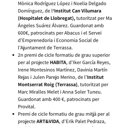
Mònica Rodríguez López i Noelia Delgado
Domínguez, de l
‘Institut Can Vilumara
(Hospitalet de Llobregat),
tutoritzat per Ma
Ángeles Suárez Álvarez. Guardonat amb
600€, patrocinats per Abacus i el Servei
d’Emprenedoria i Economia Social de
l’Ajuntament de Terrassa.
2n premi de cicle formatiu de grau superior
per al projecte
HABITA
, d’Iker García Reyes,
Irene Montesinos Martínez, Davinia Martín
Rejas i Julen Parejo Merino, de l’
Institut
Montserrat Roig (Terrassa)
, tutoritzat per
Marc Miralles Melet i Anna Soler Tuneu.
Guardonat amb 400 €, patrocinats per
Provital.
Premi de cicle formatiu de grau mitjà per al
projecte
ART&VIDA
, d’Erik Palet Pedraza,