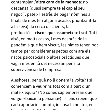
contemplar l’
altra cara de la moneda
: no
descansa (quasi sempre té el cap al seu
negoci), pateix l’estrès de pagar nòmines a
finals de mes (en alguna ocasió, prioritzant-la
a la seva), la cerca de clients, la
producció…
riscos que assumeix tot sol
. Tot i
això, en molts casos, i més després de la
pandèmia que hem viscut, les pimes tenen poc
temps per considerar aspectes com ara els
riscos psicosocials o altres pràctiques que
vagin més enllà del necessari per a la
supervivència de l’empresa.
Aleshores, per què no li donem la volta? I si
comencem a veure’ns tots com a part d’un
mateix equip? (No conec cap empresari que
vulgui «baixar la persiana») I si ens creiem que
cada aportació compta, inclosa la nostra, en