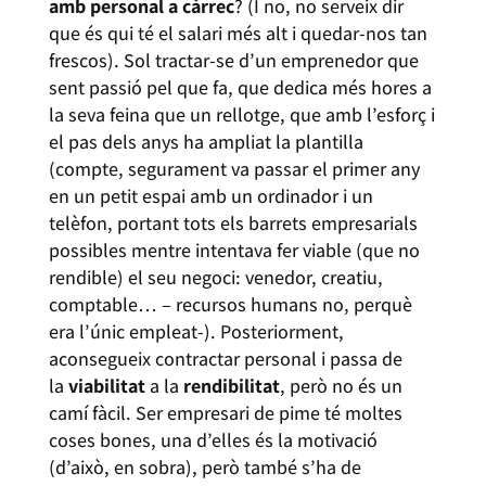
amb personal a càrrec
? (I no, no serveix dir
que és qui té el salari més alt i quedar-nos tan
frescos). Sol tractar-se d’un emprenedor que
sent passió pel que fa, que dedica més hores a
la seva feina que un rellotge, que amb l’esforç i
el pas dels anys ha ampliat la plantilla
(compte, segurament va passar el primer any
en un petit espai amb un ordinador i un
telèfon, portant tots els barrets empresarials
possibles mentre intentava fer viable (que no
rendible) el seu negoci: venedor, creatiu,
comptable… – recursos humans no, perquè
era l’únic empleat-). Posteriorment,
aconsegueix contractar personal i passa de
la
viabilitat
a la
rendibilitat
, però no és un
camí fàcil. Ser empresari de pime té moltes
coses bones, una d’elles és la motivació
(d’això, en sobra), però també s’ha de