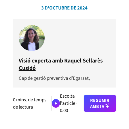
3 D'OCTUBRE DE 2024
Visió experta amb
Raquel Sellarès
Cusidó
Cap de gestió preventiva d’Egarsat,
Escolta
0
mins. de temps
RESUMIR
l'article ·
AMB IA
de lectura
0:00