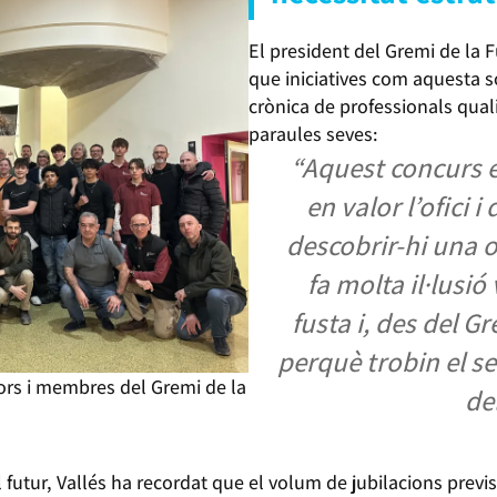
El president del Gremi de la 
que iniciatives com aquesta s
crònica de professionals quali
paraules seves:
“Aquest concurs 
en valor l’ofici i
descobrir-hi una o
fa molta il·lusió
fusta i, des del 
perquè trobin el s
ors i membres del Gremi de la
del
utur, Vallés ha recordat que el volum de jubilacions previs