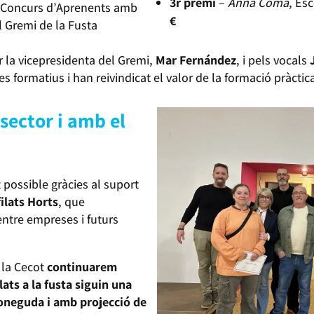
3r premi
–
Anna Coma
, Es
è Concurs d’Aprenents amb
€
 Gremi de la Fusta
r la vicepresidenta del Gremi,
Mar Fernández
, i pels vocals
es formatius i han reivindicat el valor de la formació pràctic
ector i amb el
 possible gràcies al suport
filats Horts
, que
 entre empreses i futurs
 la Cecot
continuarem
lats a la fusta siguin una
coneguda i amb projecció de