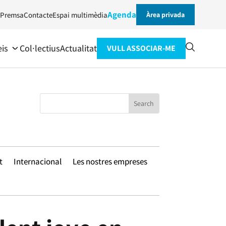
Agenda
Premsa
Contacte
Espai multimèdia
Àrea privada
eis
Col·lectius
Actualitat
VULL ASSOCIAR-ME
t
Internacional
Les nostres empreses