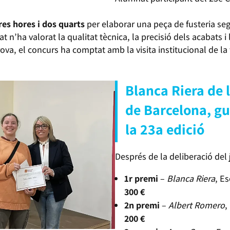
res hores i dos quarts
per elaborar una peça de fusteria seg
n’ha valorat la qualitat tècnica, la precisió dels acabats i 
rova, el concurs ha comptat amb la visita institucional de la
Blanca Riera de l
de Barcelona, gu
la
23a edició
Després de la deliberació del j
1r premi
–
Blanca Riera
, E
300 €
2n premi
–
Albert Romero
,
200 €