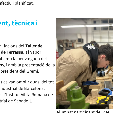
ectiu i planificat.
nt, tècnica i
al·lacions del
Taller de
y de Terrassa
, al Vapor
cat amb la benvinguda del
y, i amb la presentació de la
 president del Gremi.
es
es van omplir quasi del tot
Industrial de Barcelona,
a, l’Institut Vil·la Romana de
trial de Sabadell.
Alumnat participant del 23è 