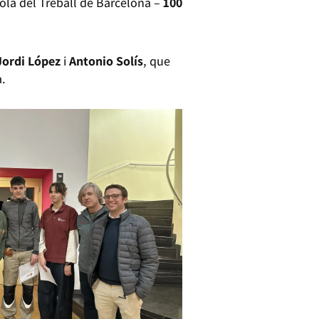
cola del Treball de Barcelona –
100
Jordi López
i
Antonio Solís
, que
a.