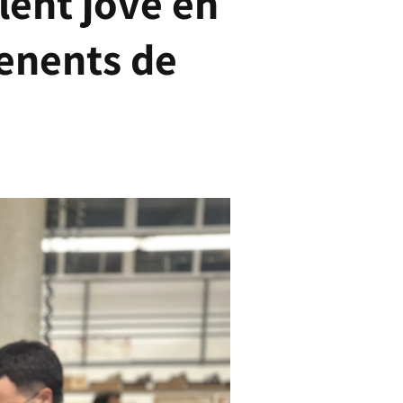
lent jove en
renents de