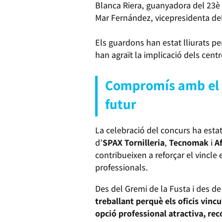
Blanca Riera, guanyadora del 23
Mar Fernández, vicepresidenta del
Els guardons han estat lliurats pe
han agraït la implicació dels centr
Compromís amb el s
futur
La celebració del concurs ha estat
d’
SPAX Tornilleria
,
Tecnomak
i
A
contribueixen a reforçar el vincle
professionals.
Des del Gremi de la Fusta i des de
treballant perquè els oficis vincu
opció professional atractiva, re