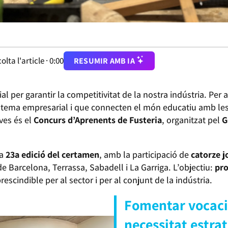
olta l'article ·
0:00
RESUMIR AMB IA
ial per garantir la competitivitat de la nostra indústria. Per
istema empresarial i que connecten el món educatiu amb les n
ves és el
Concurs d’Aprenents de Fusteria
, organitzat pel
G
la
23a edició del certamen
, amb la participació de
catorze j
e Barcelona, Terrassa, Sabadell i La Garriga. L’objectiu:
pro
rescindible per al sector i per al conjunt de la indústria.
Fomentar vocaci
necessitat estra