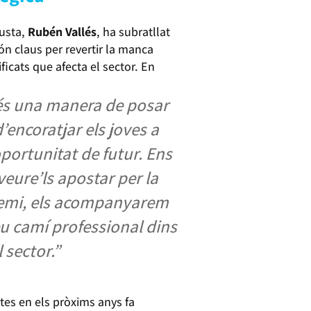
Fusta,
Rubén Vallés
, ha subratllat
ón claus per revertir la manca
ficats que afecta el sector. En
és una manera de posar
 d’encoratjar els joves a
portunitat de futur. Ens
 veure’ls apostar per la
Gremi, els acompanyarem
eu camí professional dins
 sector.”
tes en els pròxims anys fa