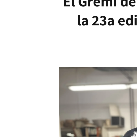
El Gremi de
la 23a ed