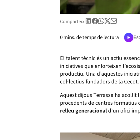
Comparteix:
0
mins. de temps de lectura
Esc
El talent tècnic és un actiu essenc
iniciatives que enforteixen l’ecos
productiu. Una d’aquestes iniciati
col·lectius fundadors de la Cecot.
Aquest dijous Terrassa ha acollit 
procedents de centres formatius d
relleu generacional
d’un ofici imp