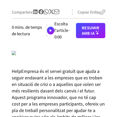
Comparteix:
Copiar Enllaç
Escolta
0
mins. de temps
RESUMIR
l'article ·
AMB IA
de lectura
0:00
HelpEmpresa és el servei gratuït que ajuda a
seguir endavant a les empreses que es troben
en situació de crisi o a aquelles que volen ser
més resilients davant dels canvis i el futur.
Aquest programa innovador, que no té cap
cost per a les empreses participants, ofereix un
pla de treball personalitzat per ajudar-te a
conèixer quins són els àmbits de millora i les