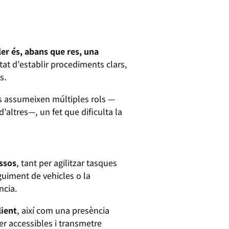
ler és, abans que res, una
itat d’establir procediments clars,
s.
is assumeixen múltiples rols —
altres—, un fet que dificulta la
essos
, tant per agilitzar tasques
eguiment de vehicles o la
ncia.
lient
, així com una presència
er accessibles i transmetre