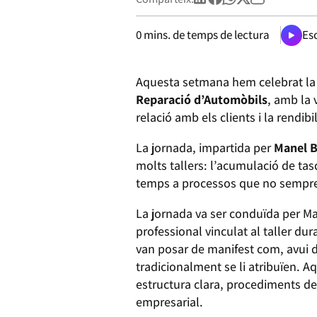
0
mins. de temps de lectura
Esc
Aquesta setmana hem celebrat la
Reparació d’Automòbils
, amb la 
relació amb els clients i la rendibi
La jornada, impartida per
Manel 
molts tallers: l’acumulació de tasq
temps a processos que no sempre s
La jornada va ser conduïda per Man
professional vinculat al taller du
van posar de manifest com, avui di
tradicionalment se li atribuïen. A
estructura clara, procediments de
empresarial.