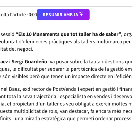
olta l'article ·
0:00
RESUMIR AMB IA
 sessió
“Els 10 Manaments que tot taller ha de saber”
, or
voluntat d’oferir eines pràctiques als tallers multimarca per 
litat del negoci.
Baez
i
Sergi Guardeño
, va posar sobre la taula qüestions qu
ues, la dificultat per separar la part tècnica de la gestió em
ón visibles però que tenen un impacte directe en l’eficiènc
el Baez, exdirector de PostVenda i expert en gestió i finan
rant tota la seva trajectòria i especialista en vendes i dese
a, el propietari d’un taller es veu obligat a exercir moltes
questa multiplicitat de rols, van destacar, fa encara més ne
finits i una mirada estratègica que permeti ordenar process