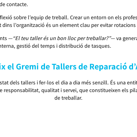
 de contacte.
eflexió sobre l’equip de treball. Crear un entorn on els pro
t dins l’organització és un element clau per evitar rotacions i
ents —
“El teu taller és un bon lloc per treballar?”
— va genera
nterna, gestió del temps i distribució de tasques.
x el Gremi de Tallers de Reparació d
stat dels tallers i fer-los el dia a dia més senzill. És una en
de responsabilitat, qualitat i servei, que constitueixen els p
de treballar.
MÉS INFORMACIÓ