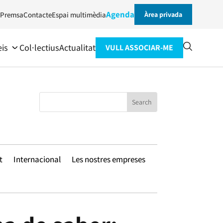
Agenda
Premsa
Contacte
Espai multimèdia
Àrea privada
eis
Col·lectius
Actualitat
VULL ASSOCIAR-ME
t
Internacional
Les nostres empreses