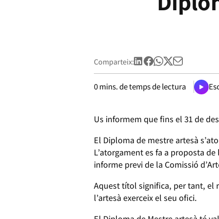
Diplo
Comparteix:
0
mins. de temps de lectura
Esc
Us informem que fins el 31 de des
El Diploma de mestre artesà s’ato
L’atorgament es fa a proposta de 
informe previ de la Comissió d’Ar
Aquest títol significa, per tant, 
l’artesà exerceix el seu ofici.
El Diploma de Mestre artesà té val