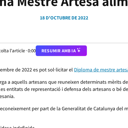
ma Mestre Artesà alim
18 D'OCTUBRE DE 2022
olta l'article ·
0:00
RESUMIR AMB IA
embre de 2022 es pot sol·licitar el
Diploma de mestre artes
rga a aquells artesans que reuneixen determinats mèrits de 
les entitats de representació i defensa dels artesans o bé 
tesania.
el reconeixement per part de la Generalitat de Catalunya de
idesa indefinida.