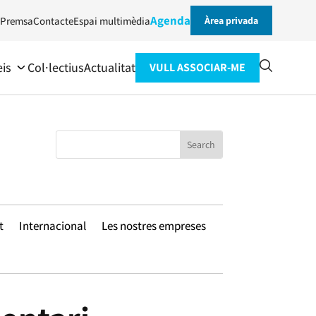
Agenda
Premsa
Contacte
Espai multimèdia
Àrea privada
eis
Col·lectius
Actualitat
VULL ASSOCIAR-ME
t
Internacional
Les nostres empreses