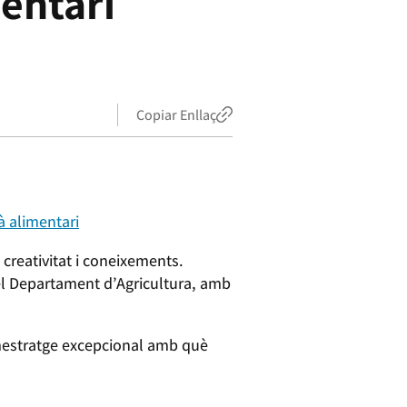
entari
Copiar Enllaç
à alimentari
creativitat i coneixements.
del Departament d’Agricultura, amb
l mestratge excepcional amb què