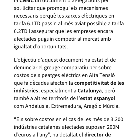
la
CNMC
un document d’al·legacions per
sol·licitar que promogui els mecanismes
necessaris perquè les xarxes elèctriques en
tarifa 6.1TD passin al més aviat possible a tarifa
6.2TD i assegurar que les empreses encara
afectades puguin competir al mercat amb
igualtat d’oportunitats.
L’objectiu d’aquest document ha estat el de
denunciar el greuge comparatiu per sobre
costos dels peatges elèctrics en Alta Tensió
que fa dècades afecten la
competitivitat de les
indústries
, especialment a
Catalunya
, però
també a altres territoris de l’
estat espanyo
l
com Andalusia, Extremadura, Aragó o Múrcia.
“Els sobre costos en el cas de les més de 3.200
indústries catalanes afectades suposen 200M
d’euros a l’any”, ha detallat el
director de