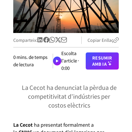
Comparteix:
Copiar Enllaç
Escolta
0
mins. de temps
RESUMIR
l'article ·
AMB IA
de lectura
0:00
La Cecot ha denunciat la pèrdua de
competitivitat d’indústries per
costos elèctrics
La Cecot
ha presentat formalment a