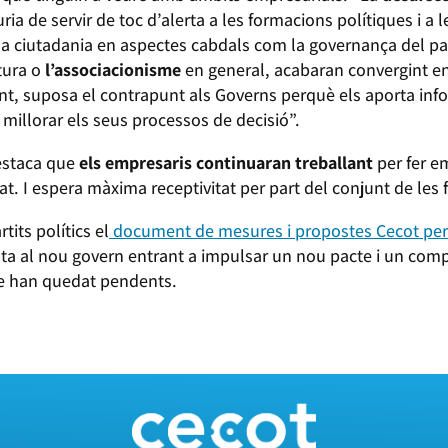
ria de servir de toc d’alerta a les formacions polítiques i a 
la ciutadania en aspectes cabdals com la governança del p
tura o
l’associacionisme
en general, acabaran convergint e
nt, suposa el contrapunt als Governs perquè els aporta inf
 millorar els seus processos de decisió”.
destaca que
els empresaris continuaran treballant
per fer e
t. I espera màxima receptivitat per part del conjunt de les 
tits polítics el
document de mesures i propostes Cecot per m
sta al nou govern entrant a impulsar un nou pacte i un com
ue han quedat pendents.