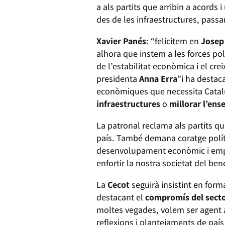
a als partits que arribin a acords 
des de les infraestructures, passa
Xavier Panés
: “felicitem en
Josep
alhora que instem a les forces polí
de l’estabilitat econòmica i el cr
presidenta
Anna Erra
”i ha destac
econòmiques que necessita Catalu
infraestructures
o
millorar l’ens
La patronal reclama als partits que
país. També demana coratge políti
desenvolupament econòmic i empre
enfortir la nostra societat del be
La
Cecot
seguirà insistint en form
destacant el
compromís del secto
moltes vegades, volem ser agent act
reflexions i plantejaments de paí