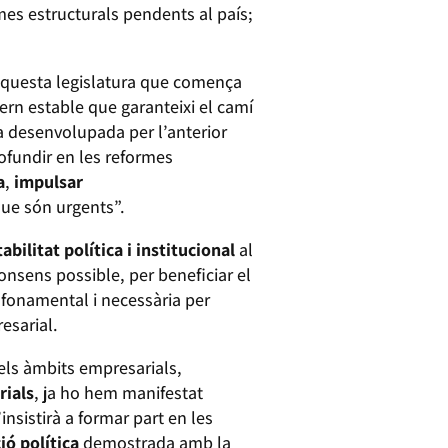
ormes estructurals pendents al país;
aquesta legislatura que comença
vern estable que garanteixi el camí
ca desenvolupada per l’anterior
rofundir en les reformes
a
,
impulsar
que són urgents”.
tabilitat política i institucional
al
nsens possible, per beneficiar el
fonamental i necessària per
esarial.
 els àmbits empresarials,
rials
, ja ho hem manifestat
insistirà a formar part en les
ió política
demostrada amb la