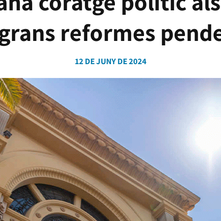
a coratge polític als
 grans reformes pend
12 DE JUNY DE 2024