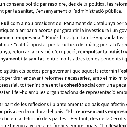
i un consens polític per resoldre, des de la política, les ref
nt per la sanitat, l’ensenyament o l’administració pública.
 Rull
com a nou president del Parlament de Catalunya per 
tiques a arribar a acords per garantir la investidura i un go
eixement empresarial”. Panés ha volgut també «agraïr la tas
at que “caldrà apostar per la cultura del diàleg per tal d’ap
nya, reforçar la creació d’ocupació,
reimpulsar la indústri
enyament i la sanitat
, entre molts altres temes pendents i 
 agilitin els pactes per governar i que aquests retornin l’
es
c per tirar endavant reformes necessàries, amb el màxim co
sarial, tot tenint present la
cohesió social
com una peça 
nestar. I fer-ho amb les organitzacions de representació empr
ar part de les reflexions i plantejaments de país que afectin
r privat
en la millora del país. “Els
representants empresa
iu en la definició dels pactes”. Per tant, des de la Cecot s’
s que tinguin a veure amb àmbits empresarials. “La
desafecc