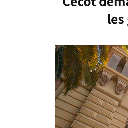
Cecot deman
les