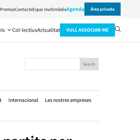
Agenda
Premsa
Contacte
Espai multimèdia
Àrea privada
eis
Col·lectius
Actualitat
VULL ASSOCIAR-ME
t
Internacional
Les nostres empreses