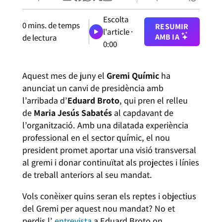
Escolta
0
mins. de temps
RESUMIR
l'article ·
AMB IA
de lectura
0:00
Aquest mes de juny el
Gremi Químic
ha
anunciat un canvi de presidència amb
l’arribada d’
Eduard Broto
, qui pren el relleu
de
Maria Jesús Sabatés
al capdavant de
l’organització. Amb una dilatada experiència
professional en el sector químic, el nou
president promet aportar una visió transversal
al gremi i donar continuïtat als projectes i línies
de treball anteriors al seu mandat.
Vols conèixer quins seran els reptes i objectius
del Gremi per aquest nou mandat? No et
perdis l’
entrevista
a Eduard Broto on