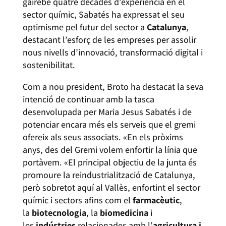
gairebé quatre dècades d’experiència en el
sector químic, Sabatés ha expressat el seu
optimisme pel futur del sector a
Catalunya
,
destacant l’esforç de les empreses per assolir
nous nivells d’innovació, transformació digital i
sostenibilitat.
Com a nou president, Broto ha destacat la seva
intenció de continuar amb la tasca
desenvolupada per Maria Jesus Sabatés i de
potenciar encara més els serveis que el gremi
ofereix als seus associats. «En els pròxims
anys, des del Gremi volem enfortir la línia que
portàvem. «El principal objectiu de la junta és
promoure la reindustrialització de Catalunya,
però sobretot aquí al Vallès, enfortint el sector
químic i sectors afins com el
farmacèutic
,
la
biotecnologia
, la
biomedicina
i
les
indústries
relacionades amb l’
agricultura i