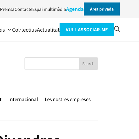
Agenda
Premsa
Contacte
Espai multimèdia
Àrea privada
eis
Col·lectius
Actualitat
VULL ASSOCIAR-ME
t
Internacional
Les nostres empreses