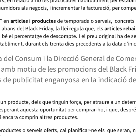
s, en relació amb les practicades habitualment per establ
umidors als negocis, i incrementar la facturació, per compe
s” en
articles i productes
de temporada o serveis, concrets i 
s, abans del Black Friday, la llei regula que, els
articles reba
 o bé el percentatge de descompte. I el preu original ha de s
stabliment, durant els trenta dies precedents a la data d’inic
 del Consum i la Direcció General de Comer
amb motiu de les promocions del Black Fri
 de publicitat enganyosa en la indicació de
un producte, dels que tinguin força, per atraure a un dete
 esperant aquesta oportunitat per comprar-ho, i que, despré
c i encara comprin altres productes.
productes o serveis oferts, cal planificar-ne els que seran,