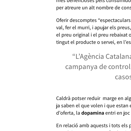
més beneficioses pels consumidor
per atreure un alt nombre de cons
Oferir descomptes “espectacular
val, fer el murri, i apujar els preu
el preu original i el preu rebaixat
tingut el producte o servei, en l’e
“L’Agència Catalana
campanya de control 
casos
Caldrà potser reduir marge en alg
ja saben el que volen i que estan
d’oferta, la
dopamina
entri en jo
En relació amb aquests i tots els 