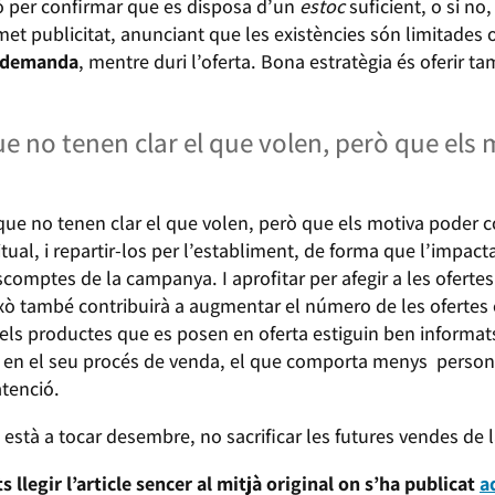
ó per confirmar que es disposa d’un
estoc
suficient, o si no
rmet publicitat, anunciant que les existències són limitades 
demanda
, mentre duri l’oferta. Bona estratègia és oferir 
e no tenen clar el que volen, però que els
 que no tenen clar el que volen, però que els motiva poder
al, i repartir-los per l’establiment, de forma que l’impacta 
escomptes de la campanya. I aprofitar per afegir a les ofertes
ò també contribuirà a augmentar el número de les ofertes ex
els productes que es posen en oferta estiguin ben informats
 en el seu procés de venda, el que comporta menys personal
tenció.
 està a tocar desembre, no sacrificar les futures vendes de 
s llegir l’article sencer al mitjà original on s’ha publicat
a