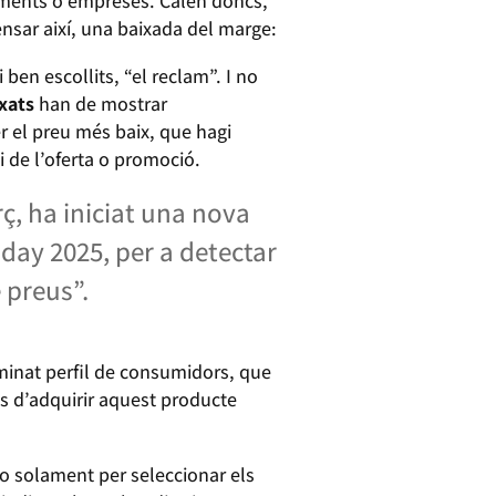
iments o empreses. Calen doncs,
nsar així, una baixada del marge:
ben escollits, “el reclam”. I no
ixats
han de mostrar
er el preu més baix, que hagi
i de l’oferta o promoció.
ç, ha iniciat una nova
day 2025, per a detectar
 preus”.
rminat perfil de consumidors, que
s d’adquirir aquest producte
 no solament per seleccionar els