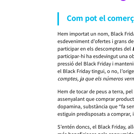
Com pot el comerç 
Hem importat un nom, Black Frida
esdeveniment d’ofertes i grans d
participar en els descomptes del
participar-hi ha esdevingut una obl
pressió del Black Friday i manten
el Black Friday tingui, o no, l’ori
comptes, ja que els números verme
Hem de tocar de peus a terra, pel 
assenyalant que comprar producte
dopamina, substància que “fa senti
estiguin predisposats a comprar, i
S’entén doncs, el Black Friday, a