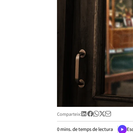
Comparteix:
0
mins. de temps de lectura
Esc