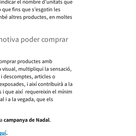
, indicar el nombre d’unitats que
o que fins que s’esgotin les
també altres productes, en moltes
 motiva poder comprar
 comprar productes amb
visual, multipliqui la sensació,
 i descomptes, articles o
posades, i així contribuirà a la
 i que així requereixin el mínim
 i a la vegada, que els
la
campanya de Nadal
.
quí
.