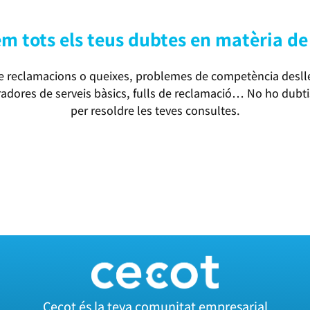
m tots els teus dubtes en matèria d
de reclamacions o queixes, problemes de competència deslle
adores de serveis bàsics, fulls de reclamació… No ho dubtis
per resoldre les teves consultes.
Cecot és la teva comunitat empresarial