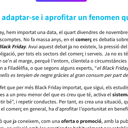
adaptar-se i aprofitar un fenomen qu
y, hem importat una data, el quart divendres de novembre,
escomptes. No fa massa anys, en el
comerç
es debatia sobre
Black Friday
. Avui aquest debat ja no existeix, la pressió de
igació, per tots els sectors del comerç i serveis. Ja no es té
ir-se’n al marge, perquè l’entorn, clientela o circumstànci
gen a Filadèlfia, o que segons alguns experts, “
el Black Friday
lls es tenyien de negre gràcies al gran consum per part de 
fet que per més Black Friday importat, que sigui, els estudis
s a un preu menor del que es creu que té, activa el
sistem
r bé”, i repetir conductes. Per tant, es crea una situació, 
 el comerç en general, ha d’aprofitar l’oportunitat en benefi
llò que ja coneixem, com una
oferta o promoció
, amb la pub