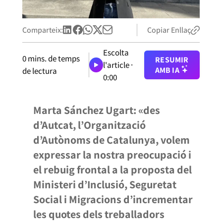
Comparteix:
Copiar Enllaç
Escolta
0
mins. de temps
RESUMIR
l'article ·
AMB IA
de lectura
0:00
Marta Sánchez Ugart: «des
d’Autcat,
l’Organització
d’Autònoms de Catalunya
, volem
expressar la nostra preocupació i
el
rebuig frontal
a la proposta del
Ministeri d’Inclusió, Seguretat
Social i Migracions d’incrementar
les quotes dels treballadors