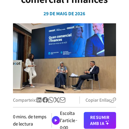
29 DE MAIG DE 2026
Comparteix:
Copiar Enllaç
Escolta
0
mins. de temps
RESUMIR
l'article ·
AMB IA
de lectura
0:00