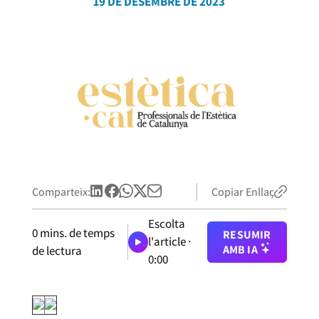
19 DE DESEMBRE DE 2023
Comparteix:
Copiar Enllaç
Escolta
0
mins. de temps
RESUMIR
l'article ·
AMB IA
de lectura
0:00