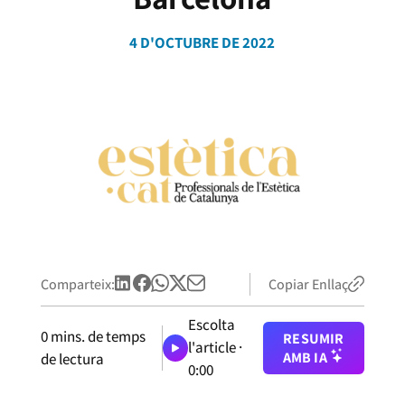
4 D'OCTUBRE DE 2022
Comparteix:
Copiar Enllaç
Escolta
0
mins. de temps
RESUMIR
l'article ·
AMB IA
de lectura
0:00