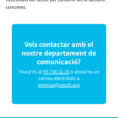
concretes.
Vols contactar amb el
nostre departament de
comunicació?
Truca’ns al
93 736 11 15
o envia’ns un
correu electrònic a
premsa@cecot.org