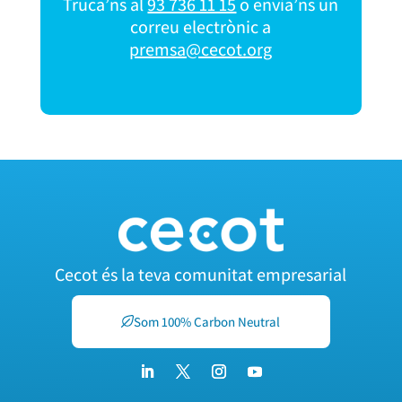
Truca’ns al
93 736 11 15
o envia’ns un
correu electrònic a
premsa@cecot.org
Cecot és la teva comunitat empresarial
Som 100% Carbon Neutral