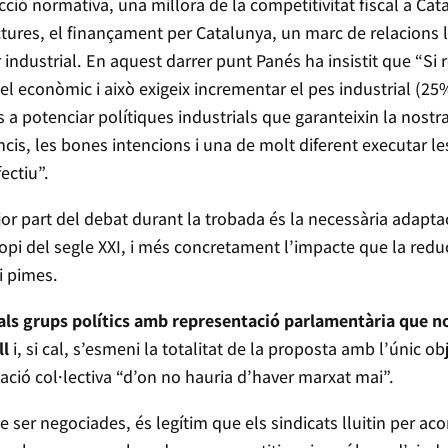
cció normativa, una millora de la competitivitat fiscal a Cat
uctures, el finançament per Catalunya, un marc de relacions 
r industrial. En aquest darrer punt Panés ha insistit que “Si
 econòmic i això exigeix incrementar el pes industrial (25% 
a potenciar polítiques industrials que garanteixin la nostra
ncis, les bones intencions i una de molt diferent executar le
ectiu”.
or part del debat durant la trobada és la necessària adapta
opi del segle XXI, i més concretament l’impacte que la reduc
i pimes.
als grups polítics amb representació parlamentària que n
ll
i, si cal, s’esmeni la totalitat de la proposta amb l’únic ob
iació col·lectiva “d’on no hauria d’haver marxat mai”.
 ser negociades, és legítim que els sindicats lluitin per aco