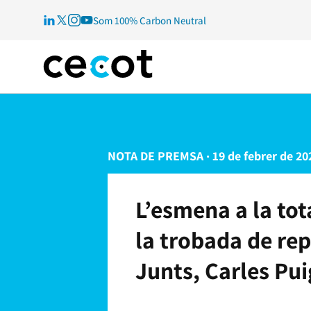
Som 100% Carbon Neutral
NOTA DE PREMSA · 19 de febrer de 20
L’esmena a la tot
la trobada de rep
Junts, Carles P