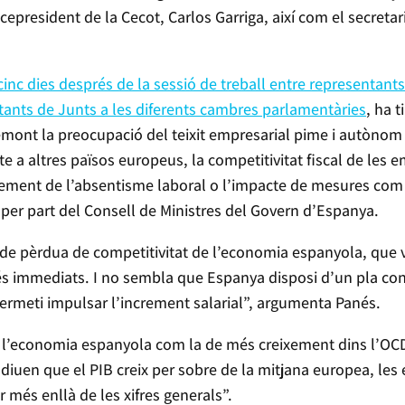
icepresident de la Cecot, Carlos Garriga, així com el secretar
cinc dies després de la sessió de treball entre representant
ntants de Junts a les diferents cambres parlamentàries
, ha 
mont la preocupació del teixit empresarial pime i autòno
te a altres països europeus, la competitivitat fiscal de les 
ncrement de l’absentisme laboral o l’impacte de mesures com 
 per part del Consell de Ministres del Govern d’Espanya.
 pèrdua de competitivitat de l’economia espanyola, que viu
s immediats. I no sembla que Espanya disposi d’un pla con
ermeti impulsar l’increment salarial”, argumenta Panés.
 l’economia espanyola com la de més creixement dins l’OC
 diuen que el PIB creix per sobre de la mitjana europea, les
r més enllà de les xifres generals”.