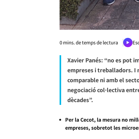
0
mins. de temps de lectura
Esc
Xavier Panés: “no es pot i
empreses i treballadors. I
comparable ni amb el secto
negociació col·lectiva entre
dècades”.
Per la Cecot, la mesura no mill
empreses, sobretot les microe