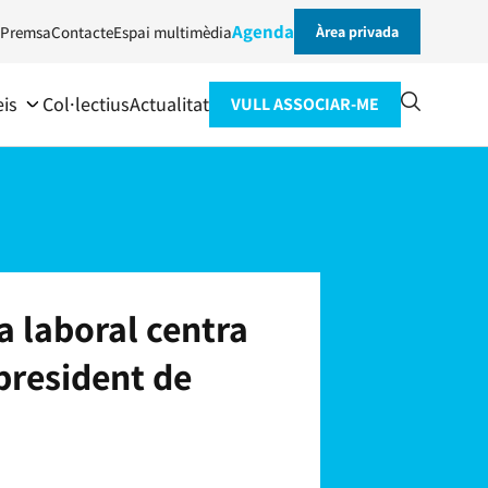
Agenda
Premsa
Contacte
Espai multimèdia
Àrea privada
eis
Col·lectius
Actualitat
VULL ASSOCIAR-ME
a laboral centra
president de