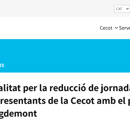
Cecot
Serv
25
alitat per la reducció de jornad
resentants de la Cecot amb el 
uigdemont