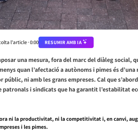
olta l'article ·
0:00
RESUMIR AMB IA
mposar una mesura, fora del marc del diàleg social, 
 menys quan l’afectació a autònoms i pimes és d’una
r públic, ni amb les grans empreses. Cal que s’abord
 patronals i sindicats que ha garantit l’estabilitat e
ora ni la productivitat, ni la competitivitat i, en canvi, a
mpreses i les pimes.