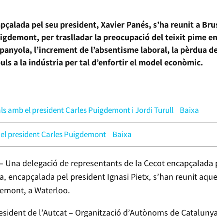
pçalada pel seu president, Xavier Panés, s’ha reunit a Bru
igdemont, per traslladar la preocupació del teixit pime e
panyola, l’increment de l’absentisme laboral, la pèrdua de
ls a la indústria per tal d’enfortir el model econòmic.
s amb el president Carles Puigdemont i Jordi Turull
Baixa
el president Carles Puigdemont
Baixa
 –
Una delegació de representants de la Cecot encapçalada pe
a, encapçalada pel president Ignasi Pietx, s’han reunit aqu
demont, a Waterloo.
esident de l’Autcat – Organització d’Autònoms de Catalunya,