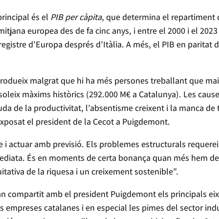
principal és el
PIB per càpita
, que determina el repartiment 
mitjana europea des de fa cinc anys, i entre el 2000 i el 2
egistre d’Europa després d’Itàlia. A més, el PIB en paritat
odueix malgrat que hi ha més persones treballant que mai 
ssoleix màxims històrics (292.000 M€ a Catalunya). Les caus
da de la productivitat, l’absentisme creixent i la manca de 
 exposat el president de la Cecot a Puigdemont.
 i actuar amb previsió. Els problemes estructurals requereix
ediata. És en moments de certa bonança quan més hem de 
tativa de la riquesa i un creixement sostenible”.
n compartit amb el president Puigdemont els principals eixo
de les empreses catalanes i en especial les pimes del sector in