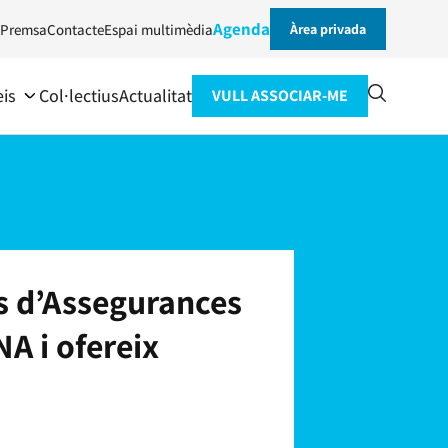
Agenda
Premsa
Contacte
Espai multimèdia
Àrea privada
eis
Col·lectius
Actualitat
VULL ASSOCIAR-ME
es d’Assegurances
NA i ofereix