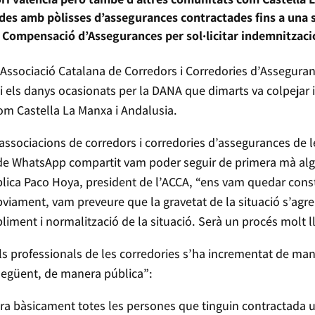
des amb pòlisses d’assegurances contractades fins a una
 Compensació d’Assegurances per sol·licitar indemnitzaci
’Associació Catalana de Corredors i Corredories d’Assegura
 els danys ocasionats per la DANA que dimarts va colpejar i
om Castella La Manxa i Andalusia.
sociacions de corredors i corredories d’assegurances de l
e WhatsApp compartit vam poder seguir de primera mà algu
xplica Paco Hoya, president de l’ACCA, “ens vam quedar con
bviament, vam preveure que la gravetat de la situació s’agr
liment i normalització de la situació. Serà un procés molt ll
als professionals de les corredories s’ha incrementat de ma
 següent, de manera pública”:
ra bàsicament totes les persones que tinguin contractada u