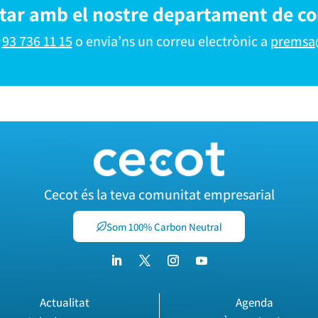
ctar amb el nostre departament de c
l
93 736 11 15
o envia’ns un correu electrònic a
premsa
Cecot és la teva comunitat empresarial
Som 100% Carbon Neutral
Actualitat
Agenda