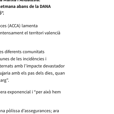
 setmana abans de la DANA
ó”.
nces (ACCA) lamenta
ntensament el territori valencià
es diferents comunitats
nes de les incidències i
sternats amb l’impacte devastador
eujaria amb els pas dels dies, quan
arg”.
nera exponencial i “per això hem
na pòlissa d’assegurances; ara