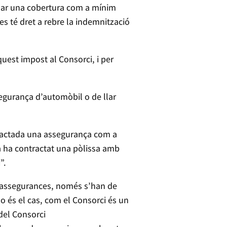
mplar una cobertura com a mínim
s té dret a rebre la indemnització
quest impost al Consorci, i per
egurança d’automòbil o de llar
tractada una assegurança com a
na ha contractat una pòlissa amb
”.
d’assegurances, només s’han de
o és el cas, com el Consorci és un
del Consorci