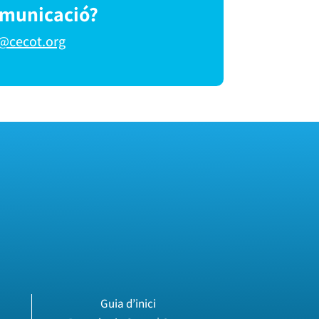
omunicació?
@cecot.org
Guia d’inici