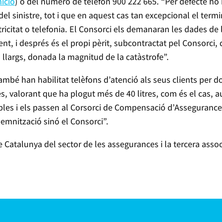
icio
) o del número de telèfon 900 222 665. “Per defecte ho
 del sinistre, tot i que en aquest cas tan excepcional el ter
ricitat o telefonia. El Consorci els demanaran les dades de 
nt, i després és el propi pèrit, subcontractat pel Consorci,
 llargs, donada la magnitud de la catàstrofe”.
bé han habilitat telèfons d’atenció als seus clients per d
lles, valorant que ha plogut més de 40 litres, com és el cas
les i els passen al Corsorci de Compensació d’Assegurances
emnització sinó el Consorci”.
 Catalunya del sector de les assegurances i la tercera assoc