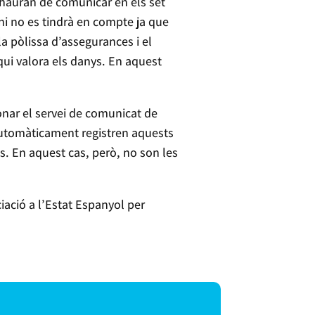
 hauran de comunicar en els set
mini no es tindrà en compte ja que
la pòlissa d’assegurances i el
 qui valora els danys. En aquest
onar el servei de comunicat de
, automàticament registren aquests
. En aquest cas, però, no son les
iació a l’Estat Espanyol per