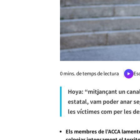
0
mins. de temps de lectura
Esc
Hoya: “mitjançant un canal
estatal, vam poder anar seg
les víctimes com per les des
Els membres de l’ACCA lamente
colpejar intensament el territ