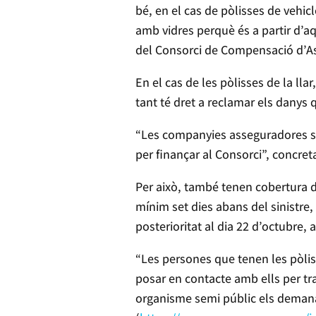
bé, en el cas de pòlisses de vehic
amb vidres perquè és a partir d’a
del Consorci de Compensació d’As
En el cas de les pòlisses de la lla
tant té dret a reclamar els danys q
“Les companyies asseguradores so
per finançar al Consorci”, concret
Per això, també tenen cobertura 
mínim set dies abans del sinistre,
posterioritat al dia 22 d’octubre,
“Les persones que tenen les pòli
posar en contacte amb ells per tr
organisme semi públic els demana