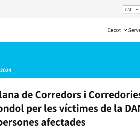
Cecot
Serv
 2024
alana de Corredors i Corredori
ondol per les víctimes de la DA
 persones afectades