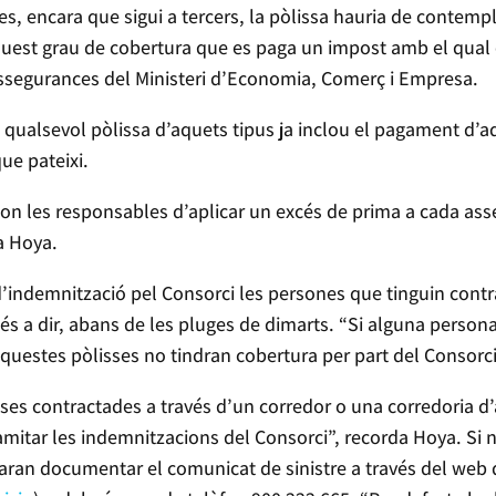
les, encara que sigui a tercers, la pòlissa hauria de conte
quest grau de cobertura que es paga un impost amb el qual e
segurances del Ministeri d’Economia, Comerç i Empresa.
r, qualsevol pòlissa d’aquets tipus ja inclou el pagament d’a
ue pateixi.
n les responsables d’aplicar un excés de prima a cada ass
a Hoya.
d’indemnització pel Consorci les persones que tinguin con
 és a dir, abans de les pluges de dimarts. “Si alguna perso
 aquestes pòlisses no tindran cobertura per part del Consorci
sses contractades a través d’un corredor o una corredoria 
amitar les indemnitzacions del Consorci”, recorda Hoya. Si n
ran documentar el comunicat de sinistre a través del web 