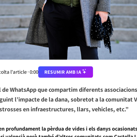
olta l'article ·
0:00
RESUMIR AMB IA
 de WhatsApp que compartim diferents associacions 
uint l’impacte de la dana, sobretot a la comunitat V
trosses en infraestructures, llars, vehicles, etc.”
n profundament la pèrdua de vides i els danys ocasionats
ori valencià però també d’altres comunitats com Castella 