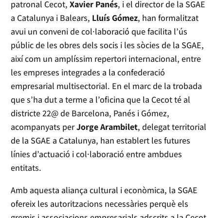
patronal Cecot,
Xavier Panés
, i el director de la SGAE
a Catalunya i Balears,
Lluís Gómez
, han formalitzat
avui un conveni de col·laboració que facilita l’ús
públic de les obres dels socis i les sòcies de la SGAE,
així com un amplíssim repertori internacional, entre
les empreses integrades a la confederació
empresarial multisectorial. En el marc de la trobada
que s’ha dut a terme a l’oficina que la Cecot té al
districte 22@ de Barcelona, Panés i Gómez,
acompanyats per
Jorge Arambilet
, delegat territorial
de la SGAE a Catalunya, han establert les futures
línies d’actuació i col·laboració entre ambdues
entitats.
Amb aquesta aliança cultural i econòmica, la SGAE
ofereix les autoritzacions necessàries perquè els
gremis i associacions empresarials adscrits a la Cecot