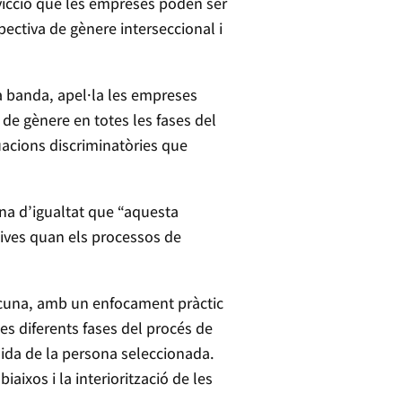
nvicció que les empreses poden ser
ectiva de gènere interseccional i
a banda, apel·la les empreses
 de gènere en totes les fases del
uacions discriminatòries que
ina d’igualtat que “aquesta
tives quan els processos de
ascuna, amb un enfocament pràctic
es diferents fases del procés de
ollida de la persona seleccionada.
ixos i la interiorització de les