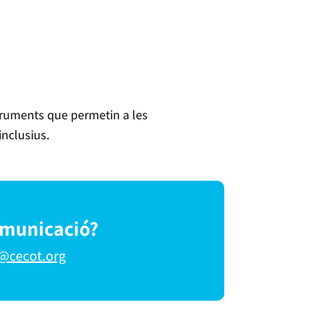
struments que permetin a les
inclusius.
omunicació?
@cecot.org