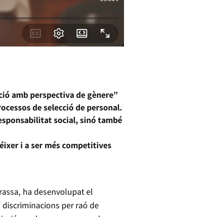
cció amb perspectiva de gènere”
rocessos de selecció de personal.
sponsabilitat social, sinó també
éixer i a ser més competitives
rassa, ha desenvolupat el
s discriminacions per raó de