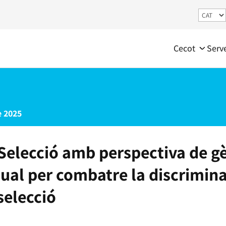
Cecot
Serv
 2025
“Selecció amb perspectiva de g
sual per combatre la discrimin
selecció