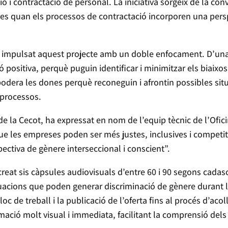
ó i contractació de personal. La iniciativa sorgeix de la co
ives quan els processos de contractació incorporen una persp
 ha impulsat aquest projecte amb un doble enfocament. D’un
 positiva, perquè puguin identificar i minimitzar els biaixos
mpodera les dones perquè reconeguin i afrontin possibles sit
 processos.
de la Cecot, ha expressat en nom de l’equip tècnic de l’Ofic
 que les empreses poden ser més justes, inclusives i competi
ectiva de gènere interseccional i conscient”.
 creat sis càpsules audiovisuals d’entre 60 i 90 segons cad
tuacions que poden generar discriminació de gènere durant l
lloc de treball i la publicació de l’oferta fins al procés d’ac
ió molt visual i immediata, facilitant la comprensió dels bia