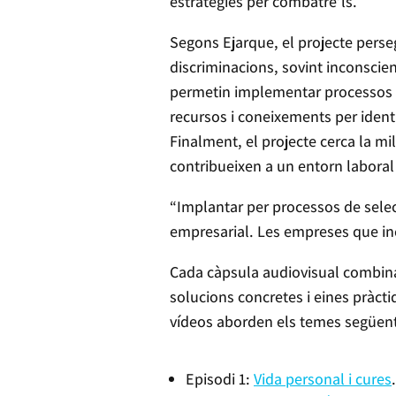
estratègies per combatre’ls.
Segons Ejarque, el projecte perseg
discriminacions, sovint inconscien
permetin implementar processos m
recursos i coneixements per identi
Finalment, el projecte cerca la mi
contribueixen a un entorn laboral 
“Implantar per processos de selec
empresarial. Les empreses que inc
Cada càpsula audiovisual combina 
solucions concretes i eines pràcti
vídeos aborden els temes següent
Episodi 1:
Vida personal i cures
.