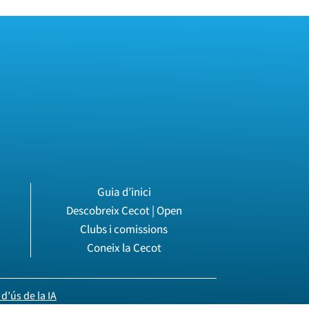
Guia d’inici
Descobreix Cecot | Open
Clubs i comissions
Coneix la Cecot
d’ús de la IA