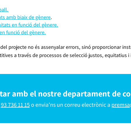
ball.
ats amb biaix de gènere
.
itats en funció del gènere.
 en funció del gènere.
del projecte no és assenyalar errors, sinó proporcionar in
tives a través de processos de selecció justos, equitatius i 
ctar amb el nostre departament de c
l
93 736 11 15
o envia’ns un correu electrònic a
premsa