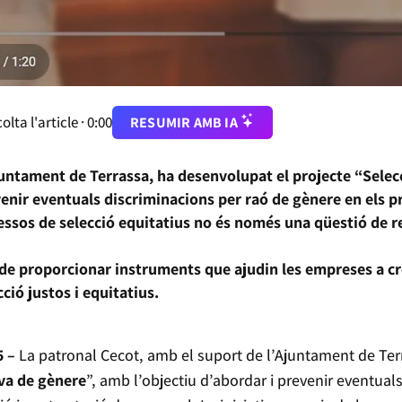
olta l'article ·
0:00
RESUMIR AMB IA
Ajuntament de Terrassa, ha desenvolupat el projecte “Sele
venir eventuals discriminacions per raó de gènere en els p
ssos de selecció equitatius no és només una qüestió de re
 de proporcionar instruments que ajudin les empreses a cr
ció justos i equitatius.
5 –
La patronal Cecot, amb el suport de l’Ajuntament de Ter
va de gènere
”, amb l’objectiu d’abordar i prevenir eventual