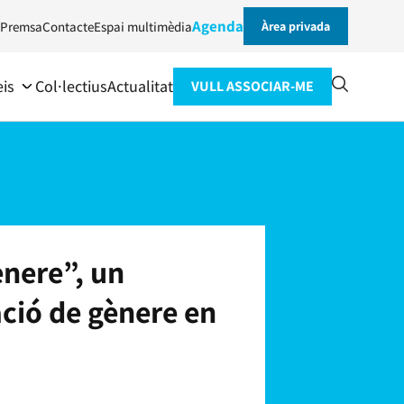
Agenda
Premsa
Contacte
Espai multimèdia
Àrea privada
eis
Col·lectius
Actualitat
VULL ASSOCIAR-ME
ènere”, un
ació de gènere en