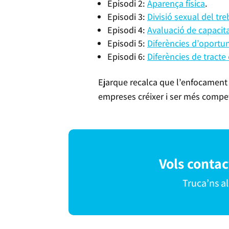
Episodi 2:
Aparença física
.
Episodi 3:
Divisió sexual del tre
Episodi 4:
Avaluació de capacit
Episodi 5:
Diferències d’oportun
Episodi 6:
Diferències de tracte
Ejarque recalca que l’enfocament 
empreses créixer i ser més competi
Vols conta
Truca’ns a