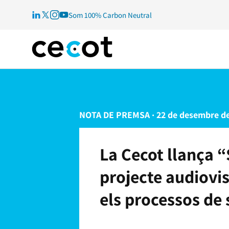
Som 100% Carbon Neutral
NOTA DE PREMSA · 22 de desembre de
La Cecot llança 
projecte audiovi
els processos de 