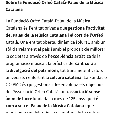
Sobre la Fundació Orfeó Català-Palau de la Música
Catalana
La Fundació Orfeó Català-Palau de la Música
Catalana és l’entitat privada que
gestiona l’activitat
del Palau de la Música Catalana i el cors de l’Orfeó
Català
. Una entitat oberta, dinàmica i plural, amb un
sòlid arrelament al país i amb el propòsit de millorar
la societat a través de l’
excel·lència artística
de la
programació musical, la pràctica del
cant coral
i
la
divulgació del patrimoni
, tot transmetent valors
universals i enfortint la
cultura catalana
. La Fundació
OC-PMC és qui gestiona i desenvolupa els objectius
de l’Associació Orfeó Català, una
associació sense
ànim de lucre
fundada fa més de 125 anys que
té
com a seu el Palau de la Música Catalana
i que
representa un dels principals motors de la cultura i