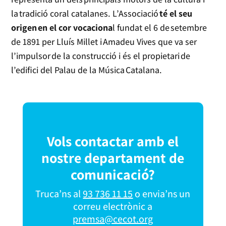
la tradició coral catalanes. L’Associació
té el seu
origen en el cor vocaciona
l fundat el 6 de setembre
de 1891 per Lluís Millet i Amadeu Vives que va ser
l’impulsor de la construcció i és el propietari de
l’edifici del Palau de la Música Catalana.
Vols contactar amb el
nostre departament de
comunicació?
Truca’ns al
93 736 11 15
o envia’ns un
correu electrònic a
premsa@cecot.org