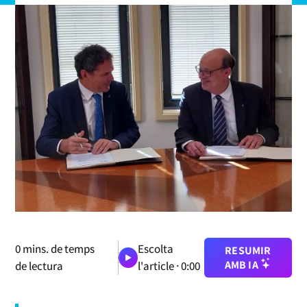
0
mins. de temps
Escolta
RESUMIR
AMB IA
de lectura
l'article ·
0:00