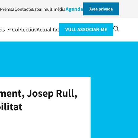
Agenda
Premsa
Contacte
Espai multimèdia
Àrea privada
eis
Col·lectius
Actualitat
VULL ASSOCIAR-ME
ment, Josep Rull,
ilitat