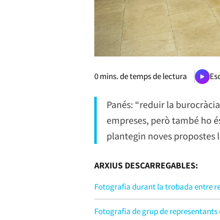
0
mins. de temps de lectura
Esc
Panés: “reduir la burocràci
empreses, però també ho és
plantegin noves propostes le
ARXIUS DESCARREGABLES:
Fotografia durant la trobada entre r
Fotografia de grup de representants 