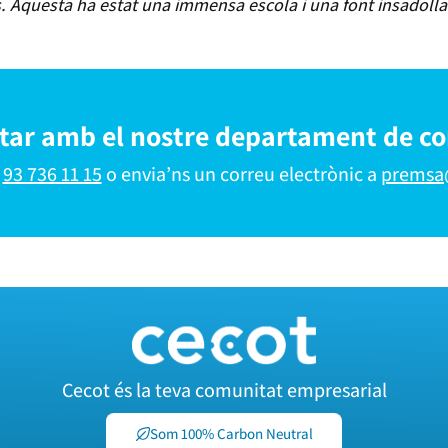
 Aquesta ha estat una immensa escola i una font insadollab
ctar amb el nostre departament de c
l
93 736 11 15
o envia’ns un correu electrònic a
premsa
Cecot és la teva comunitat empresarial
Som 100% Carbon Neutral