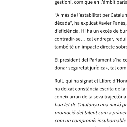
gestioni, com que en l’àmbit parl
“A més de l’estabilitat per Catal
dècada”, ha explicat Xavier Panés, 
d’eficiència. Hi ha un excés de bur
contradir-se… cal endreçar, redui
també té un impacte directe sobre
El president del Parlament s’ha co
donar seguretat jurídica», tal com 
Rull, qui ha signat el Llibre d’H
ha deixat constància escrita de l
coneix arran de la seva trajectòri
han fet de Catalunya una nació pr
promoció del talent com a primera
com un compromís insubornable amb