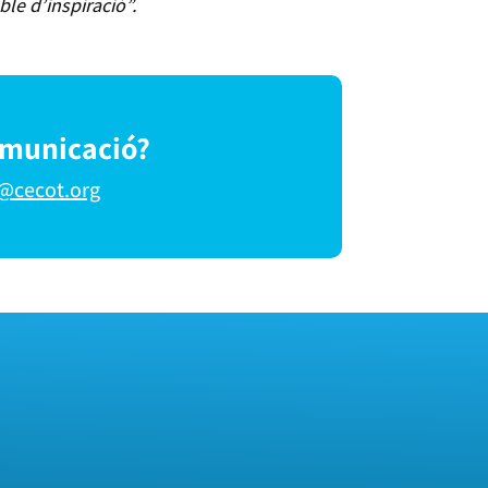
le d’inspiració”.
omunicació?
@cecot.org