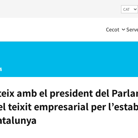
Cecot
Serv
4
eix amb el president del Parla
 teixit empresarial per l’estab
atalunya