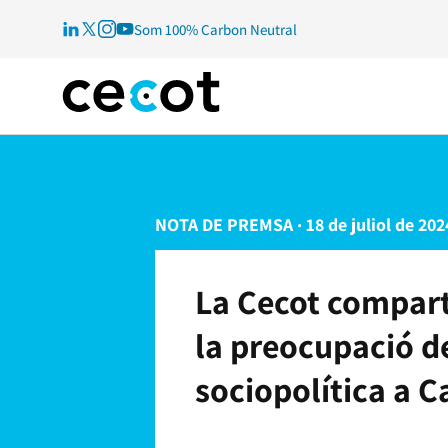
Som 100% Carbon Neutral
NOTA DE PREMSA · 18 de juliol de 202
La Cecot compart
la preocupació del
sociopolítica a C