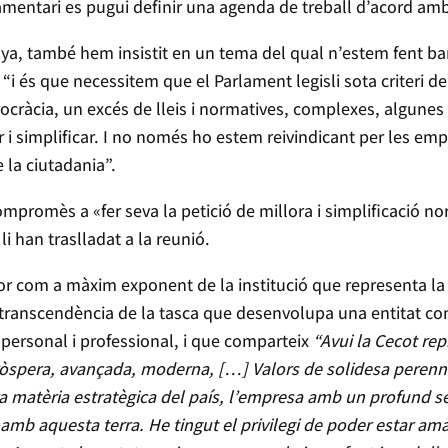
amentari es pugui definir una agenda de treball d’acord amb 
unya, també hem insistit en un tema del qual n’estem fent b
“i és que necessitem que el Parlament legisli sota criteri de
ocràcia, un excés de lleis i normatives, complexes, algunes d’
r i simplificar. I no només ho estem reivindicant per les e
 la ciutadania”.
mpromès a «fer seva la petició de millora i simplificació nor
li han traslladat a la reunió.
onor com a màxim exponent de la institució que representa la
a transcendència de la tasca que desenvolupa una entitat co
a personal i professional, i que comparteix
“Avui la Cecot rep
òspera, avançada, moderna, […] Valors de solidesa perenne 
 matèria estratègica del país, l’empresa amb un profund sent
 aquesta terra. He tingut el privilegi de poder estar amar