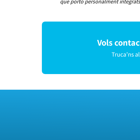
que porto personalment integrats.
Vols conta
Truca’ns a