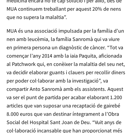
medicina encara no té cap solució i per això, des de
MUA continuem treballant per aquest 20% de nens
que no supera la malaltia”.
MUA és una associació impulsada per la família d’un
nen amb leucèmia, la família Sanromà qui va viure
en primera persona un diagnòstic de càncer. “Tot va
començar l’any 2014 amb la iaia Paquita, aficionada
al Patchwork qui, en conèixer la malaltia del seu net,
va decidir elaborar guants i clauers per recollir diners
per poder col·laborar amb la investigació”, va
compartir Anto Sanromà amb els assistents. Aquest
va ser el punt de partida per acabar elaborant 1.200
articles que van suposar una recaptació de gairebé
8.000 euros que van destinar íntegrament a l’Obra
Social del Hospital Sant Joan de Deu. “Vuit anys de
col·laboració incansable que han proporcionat més