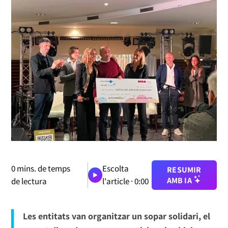
0
mins. de temps
Escolta
RESUMIR
AMB IA
de lectura
l'article ·
0:00
Les entitats van organitzar un sopar solidari, el