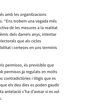
és amb les organitzacions
ials. “Ens trobem una vegada més
ectiva de les mesures a la realitat
èmic dels darrers anys, intentar
lectorals que als cicles
ilitat i certeses en uns terminis
els permisos, és previsible que
amb permisos ja regulats en molts
contradictòries i litigis que es
u que els deu dies es poden gaudir
 antelació s’ha d’avisar si es vol
s.