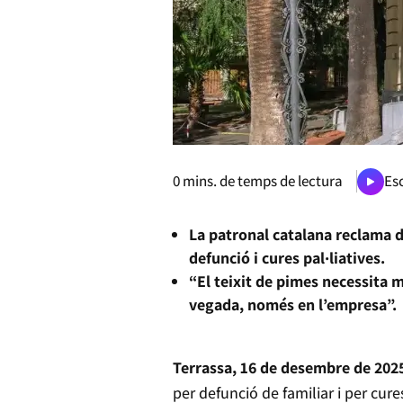
0
mins. de temps de lectura
Esc
La patronal catalana reclama di
defunció i cures pal·liatives.
“El teixit de pimes necessita 
vegada, només en l’empresa”.
Terrassa, 16 de desembre de 202
per defunció de familiar i per cure