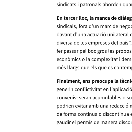
sindicats i patronals aborden qu
En tercer lloc, la manca de diàleg
sindicals, fora d’un marc de nego
davant d’una actuació unilateral que
diversa de les empreses del país”
fer passar pel boc gros les propost
econòmics o la complexitat i demog
més llargs que els que es contemp
Finalment, ens preocupa la tècnica
generin conflictivitat en l’aplica
convenis: seran acumulables o subs
podrien evitar amb una redacció m
de forma continua o discontinua en
gaudir el permís de manera discon