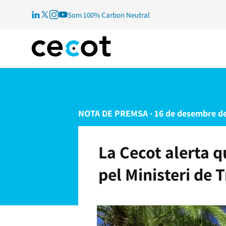
Som 100% Carbon Neutral
NOTA DE PREMSA · 16 de desembre de
La Cecot alerta q
pel Ministeri de T