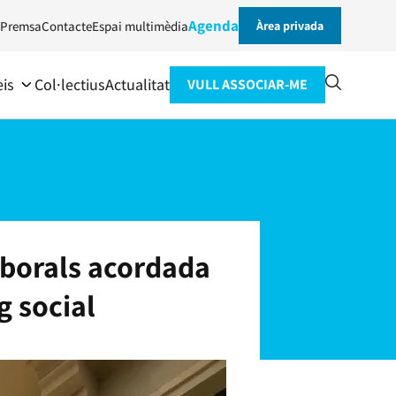
Agenda
Premsa
Contacte
Espai multimèdia
Àrea privada
eis
Col·lectius
Actualitat
VULL ASSOCIAR-ME
aborals acordada
g social