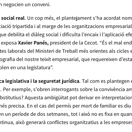
an negocien un conveni.
 social real
. Un cop més, el plantejament s’ha acordat nom
ciació tripartida i al marge de les organitzacions empresar
 debilita el diàleg social i dificulta l’encaix i l’aplicació ef
, exposa
Xavier Panés,
president de la Cecot. “És el mal end
es laborals del Ministeri de Treball més orientes als cicles e
rafia del nostre teixit empresarial, que requereixen d’estab
len en una legislatura”.
 legislativa i la seguretat jurídica
. Tal com es plantegen 
ció. Per exemple, s’obren interrogants sobre la convivència 
titutius? Aquesta ambigüitat pot derivar en interpretacions 
és precisa. En el cas del permís per mort de familiar es di
 un període de dos setmanes, tot i això no es fixa en quanta
tinua, això generarà conflictes organitzatius a les emprese