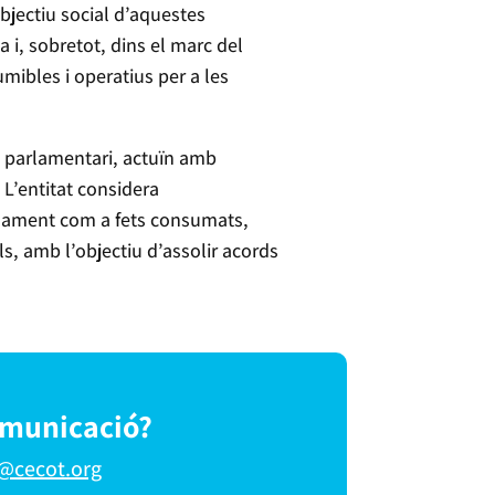
bjectiu social d’aquestes
i, sobretot, dins el marc del
umibles i operatius per a les
t parlamentari, actuïn amb
 L’entitat considera
arlament com a fets consumats,
ls, amb l’objectiu d’assolir acords
omunicació?
@cecot.org