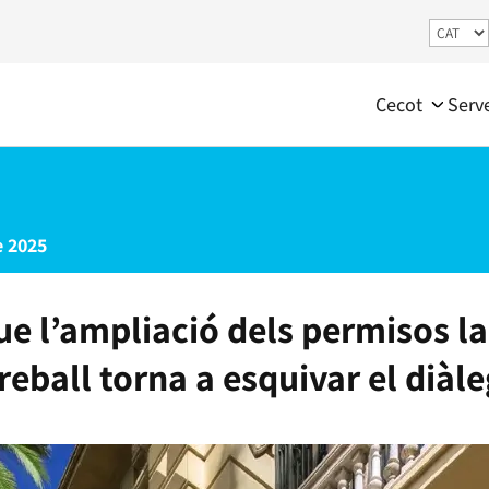
Cecot
Serv
 2025
ue l’ampliació dels permisos l
reball torna a esquivar el diàle