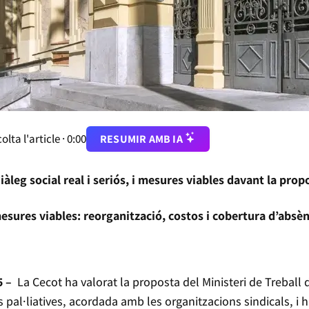
olta l'article ·
0:00
RESUMIR AMB IA
àleg social real i seriós, i mesures viables davant la pro
mesures viables: reorganització, costos i cobertura d’absè
5 –
La Cecot ha valorat la proposta del Ministeri de Treball 
s pal·liatives, acordada amb les organitzacions sindicals, i ha