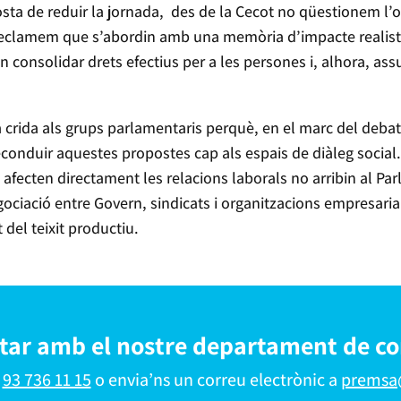
osta de reduir la jornada, des de la Cecot no qüestionem l’o
eclamem que s’abordin amb una memòria d’impacte realista 
n consolidar drets efectius per a les persones i, alhora, ass
a crida als grups parlamentaris perquè, en el marc del deba
reconduir aquestes propostes cap als espais de diàleg social.
e afecten directament les relacions laborals no arribin al P
gociació entre Govern, sindicats i organitzacions empresaria
t del teixit productiu.
ctar amb el nostre departament de c
l
93 736 11 15
o envia’ns un correu electrònic a
premsa