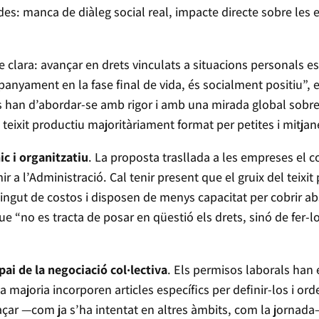
s: manca de diàleg social real, impacte directe sobre les 
e clara: avançar en drets vinculats a situacions personals e
panyament en la fase final de vida, és socialment positiu”,
s han d’abordar-se amb rigor i amb una mirada global sobre 
 teixit productiu majoritàriament format per petites i mitja
c i organitzatiu
. La proposta trasllada a les empreses el 
 a l’Administració. Cal tenir present que el gruix del teixi
ingut de costos i disposen de menys capacitat per cobrir ab
ue “no es tracta de posar en qüestió els drets, sinó de fer-lo
pai de la negociació col·lectiva
. Els permisos laborals han
la majoria incorporen articles específics per definir-los i o
laçar —com ja s’ha intentat en altres àmbits, com la jornad