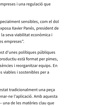
empreses i una regulació que
specialment sensibles, com el dol
 exposa Xavier Panés, president de
la seva viabilitat econòmica i
nes empreses”.
cost d’unes polítiques públiques
t productiu està format per pimes,
sències i reorganitzar equips. En
s viables i sostenibles per a
 estat tradicionalment una peça
rdenar-ne l’aplicació. Amb aquesta
a— una de les matèries clau que