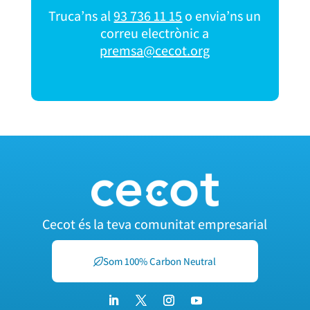
Truca’ns al
93 736 11 15
o envia’ns un
correu electrònic a
premsa@cecot.org
Cecot és la teva comunitat empresarial
Som 100% Carbon Neutral