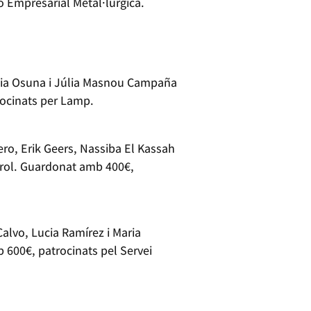
ó Empresarial Metal·lúrgica.
cia Osuna i Júlia Masnou Campaña
trocinats per Lamp.
ero, Erik Geers, Nassiba El Kassah
uerol. Guardonat amb 400€,
alvo, Lucia Ramírez i Maria
 600€, patrocinats pel Servei