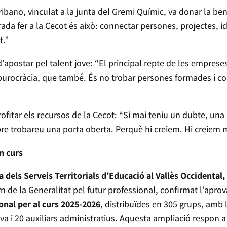
ibano, vinculat a la junta del Gremi Químic, va donar la b
rada fer a la Cecot és això: connectar persones, projectes, 
t.”
’apostar pel talent jove: “El principal repte de les empreses
 burocràcia, que també. És no trobar persones formades i 
rofitar els recursos de la Cecot: “Si mai teniu un dubte, un
re trobareu una porta oberta. Perquè hi creiem. Hi creiem m
m curs
a dels Serveis Territorials d’Educació al Vallès Occidental
n de la Generalitat pel futur professional, confirmat l’apr
nal per al curs 2025‑2026
, distribuïdes en 305 grups, amb 
va i 20 auxiliars administratius. Aquesta ampliació respon 