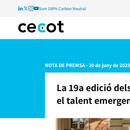
Som 100% Carbon Neutral
NOTA DE PREMSA · 20 de juny de 2025
La 19a edició del
el talent emerge