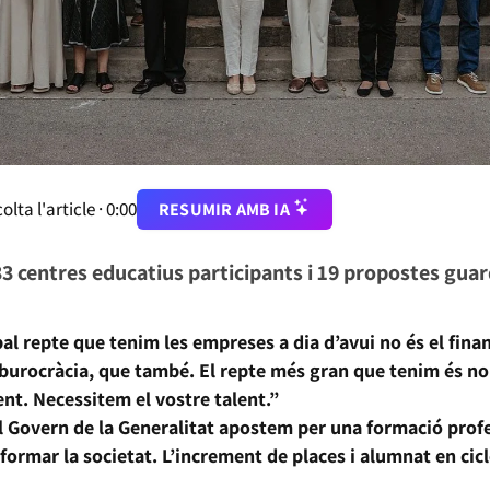
olta l'article ·
0:00
RESUMIR AMB IA
33 centres educatius participants i 19 propostes gua
pal repte que tenim les empreses a dia d’avui no és el fin
va burocràcia, que també. El repte més gran que tenim és n
t. Necessitem el vostre talent.”
 Govern de la Generalitat apostem per una formació profes
sformar la societat. L’increment de places i alumnat en cic