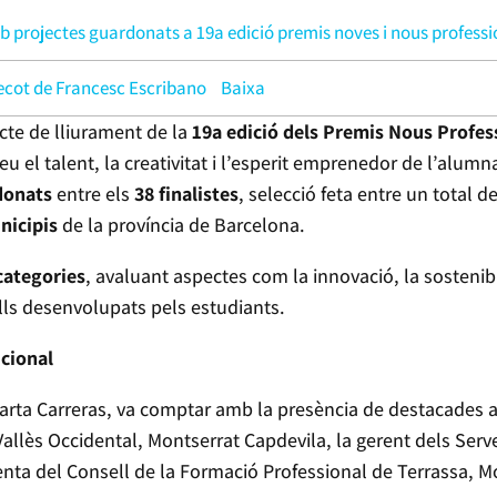
b projectes guardonats a 19a edició premis noves i nous professi
ecot de Francesc Escribano
Baixa
acte de lliurament de la
19a edició dels Premis Nous Profes
leu el talent, la creativitat i l’esperit emprenedor de l’alum
donats
entre els
38 finalistes
, selecció feta entre un total d
nicipis
de la província de Barcelona.
categories
, avaluant aspectes com la innovació, la sostenibil
alls desenvolupats pels estudiants.
cional
Marta Carreras, va comptar amb la presència de destacades a
 Vallès Occidental, Montserrat Capdevila, la gerent dels Serv
identa del Consell de la Formació Professional de Terrassa, 