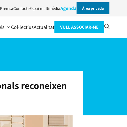
Agenda
Premsa
Contacte
Espai multimèdia
Àrea privada
eis
Col·lectius
Actualitat
VULL ASSOCIAR-ME
onals reconeixen