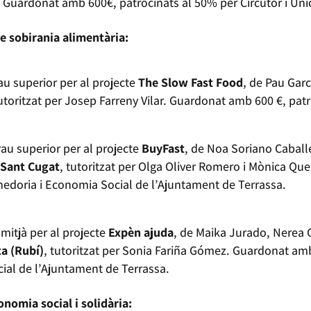
. Guardonat amb 600€, patrocinats al 50% per Circutor i Uni
e sobirania alimentària:
au superior per al projecte
The Slow Fast Food
, de Pau Gar
tutoritzat per Josep Farreny Vilar. Guardonat amb 600 €, pa
rau superior per al projecte
BuyFast
, de Noa Soriano Caball
 Sant Cugat
, tutoritzat per Olga Oliver Romero i Mònica Q
nedoria i Economia Social de l’Ajuntament de Terrassa.
mitjà per al projecte
Expèn ajuda
, de Maika Jurado, Nerea C
ta (Rubí)
, tutoritzat per Sonia Fariña Gómez. Guardonat amb
ial de l’Ajuntament de Terrassa.
onomia social i solidària: