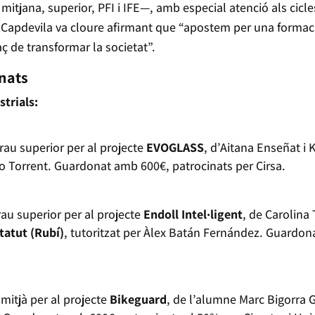
 mitjana, superior, PFI i IFE—, amb especial atenció als cicle
a. Capdevila va cloure afirmant que “apostem per una formac
paç de transformar la societat”.
onats
strials:
rau superior per al projecte
EVOGLASS
, d’Aitana Enseñat i 
ago Torrent. Guardonat amb 600€, patrocinats per Cirsa.
rau superior per al projecte
Endoll Intel·ligent
, de Carolina 
statut (Rubí)
, tutoritzat per Àlex Batán Fernández. Guardon
mitjà per al projecte
Bikeguard
, de l’alumne Marc Bigorra 