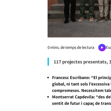
0
mins. de temps de lectura
Esc
117 projectes presentats, 
Francesc Escribano: “El princi
global, ni tant sols l’excessi
compromeses. Necessitem talen
Montserrat Capdevila: “des del
sentit de futur i capaç de tran