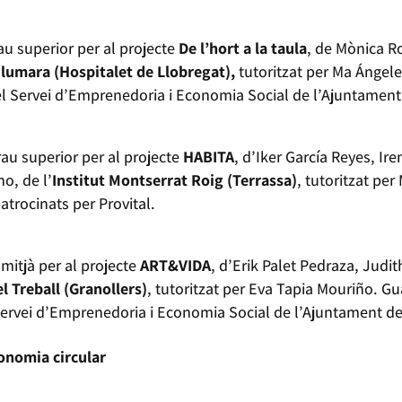
au superior per al projecte
De l’hort a la taula
, de Mònica R
Vilumara (Hospitalet de Llobregat),
tutoritzat per Ma Ángel
el Servei d’Emprenedoria i Economia Social de l’Ajuntament
rau superior per al projecte
HABITA
, d’Iker García Reyes, Ir
no, de l’
Institut Montserrat Roig (Terrassa)
, tutoritzat per
trocinats per Provital.
mitjà per al projecte
ART&VIDA
, d’Erik Palet Pedraza, Judi
l Treball (Granollers)
, tutoritzat per Eva Tapia Mouriño. 
ervei d’Emprenedoria i Economia Social de l’Ajuntament de
conomia circular