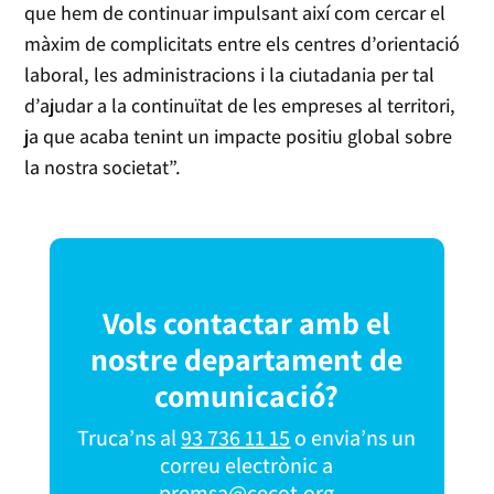
que hem de continuar impulsant així com cercar el
màxim de complicitats entre els centres d’orientació
laboral, les administracions i la ciutadania per tal
d’ajudar a la continuïtat de les empreses al territori,
ja que acaba tenint un impacte positiu global sobre
la nostra societat”.
Vols contactar amb el
nostre departament de
comunicació?
Truca’ns al
93 736 11 15
o envia’ns un
correu electrònic a
premsa@cecot.org