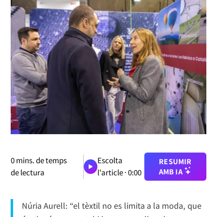
0
mins. de temps
Escolta
RESUMIR
AMB IA
de lectura
l'article ·
0:00
Núria Aurell: “el tèxtil no es limita a la moda, que