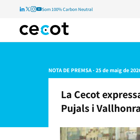
Som 100% Carbon Neutral
NOTA DE PREMSA · 25 de maig de 202
La Cecot expressa
Pujals i Vallhonra