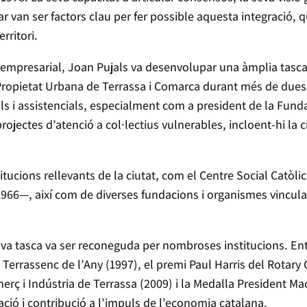
ar van ser factors clau per fer possible aquesta integració,
rritori.
 empresarial, Joan Pujals va desenvolupar una àmplia tasca 
Propietat Urbana de Terrassa i Comarca durant més de dues 
ials i assistencials, especialment com a president de la Fun
ojectes d’atenció a col·lectius vulnerables, incloent-hi la c
itucions rellevants de la ciutat, com el Centre Social Catòl
66—, així com de diverses fundacions i organismes vinculats 
a seva tasca va ser reconeguda per nombroses institucions. E
rassenc de l’Any (1997), el premi Paul Harris del Rotary C
rç i Indústria de Terrassa (2009) i la Medalla President Ma
ació i contribució a l’impuls de l’economia catalana.