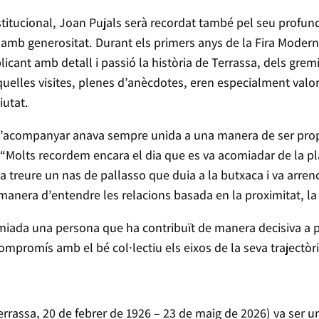
nstitucional, Joan Pujals serà recordat també pel seu profund
amb generositat. Durant els primers anys de la Fira Moderni
xplicant amb detall i passió la història de Terrassa, dels grem
Aquelles visites, plenes d’anècdotes, eren especialment valo
iutat.
d’acompanyar anava sempre unida a una manera de ser prop
 “Molts recordem encara el dia que es va acomiadar de la pla
va treure un nas de pallasso que duia a la butxaca i va arren
nera d’entendre les relacions basada en la proximitat, la s
iada una persona que ha contribuït de manera decisiva a pos
l compromís amb el bé col·lectiu els eixos de la seva trajectòri
errassa, 20 de febrer de 1926 – 23 de maig de 2026) va ser un