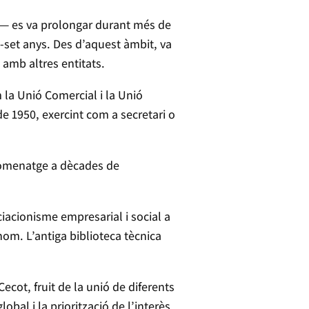
enc— es va prolongar durant més de
i-set anys. Des d’aquest àmbit, va
 amb altres entitats.
 la Unió Comercial i la Unió
e 1950, exercint com a secretari o
 homenatge a dècades de
iacionisme empresarial i social a
nom. L’antiga biblioteca tècnica
cot, fruit de la unió de diferents
obal i la priorització de l’interès