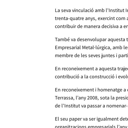
La seva vinculació amb l’Institut 
trenta-quatre anys, exercint com a
contribuir de manera decisiva a enf
També va desenvolupar aquesta tas
Empresarial Metal·lúrgica, amb le
membre de les seves juntes i parti
En reconeixement a aquesta trajec
contribució a la construcció i evo
En reconeixement i homenatge a dè
Terrassa, l’any 2008, sota la pres
de l’Institut va passar a nomenar-
El seu paper va ser igualment dete
organitzacions empresarials l’any 1