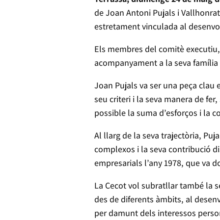
de Joan Antoni Pujals i Vallhonrat
estretament vinculada al desenvol
Els membres del comitè executiu, de
acompanyament a la seva família
Joan Pujals va ser una peça clau e
seu criteri i la seva manera de fer
possible la suma d’esforços i la c
Al llarg de la seva trajectòria, P
complexos i la seva contribució di
empresarials l’any 1978, que va do
La Cecot vol subratllar també la se
des de diferents àmbits, al dese
per damunt dels interessos person