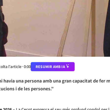
olta l'article ·
0:00
RESUMIR AMB IA
 hi havia una persona amb una gran capacitat de fer 
tucions i de les persones.”
e 2026 –
La Cecot expressa el seu més profund condol per 