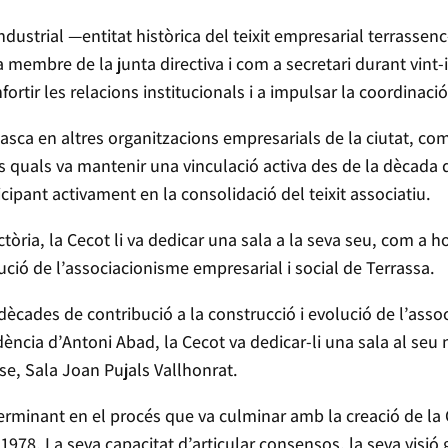
Industrial —entitat històrica del teixit empresarial terrass
 membre de la junta directiva i com a secretari durant vint-
ortir les relacions institucionals i a impulsar la coordinació
ca en altres organitzacions empresarials de la ciutat, com
s quals va mantenir una vinculació activa des de la dècada d
cipant activament en la consolidació del teixit associatiu.
tòria, la Cecot li va dedicar una sala a la seva seu, com a
lució de l’associacionisme empresarial i social de Terrassa.
cades de contribució a la construcció i evolució de l’assoc
idència d’Antoni Abad, la Cecot va dedicar-li una sala al seu 
se, Sala Joan Pujals Vallhonrat.
rminant en el procés que va culminar amb la creació de la Ce
978. La seva capacitat d’articular consensos, la seva visió gl