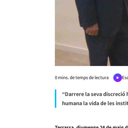
0
mins. de temps de lectura
Esc
“Darrere la seva discreció
humana la vida de les insti
Terrassa, diumenge 24 de maig d