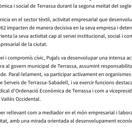
òmica i social de Terrassa durant la segona meitat del segle X
inicia en el sector tèxtil, activitat empresarial que desenvo
962 impacten de manera decisiva en la seva empresa i deter
ienta la seva activitat cap al servei institucional, social i
presarial de la ciutat.
 i compromís cívic, Pujals va desenvolupar una intensa activ
ora al govern municipal de Terrassa, assumint responsabilita
calde. Paral·lelament, va participar activament en organisme
Serveis de Terrassa-Sabadell, i va exercir funcions destacad
dical d’Ordenació Econòmica de Terrassa i com a vicepreside
 Vallès Occidental.
er rellevant com a mediador en el món empresarial i laboral,
t, amb una mirada orientada al desenvolupament econòmic i