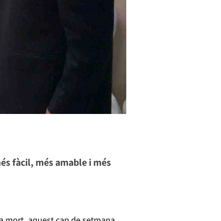
més fàcil, més amable i més
la mort, aquest cap de setmana,