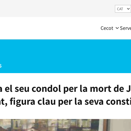
Cecot
Serv
6
 el seu condol per la mort de 
t, figura clau per la seva const