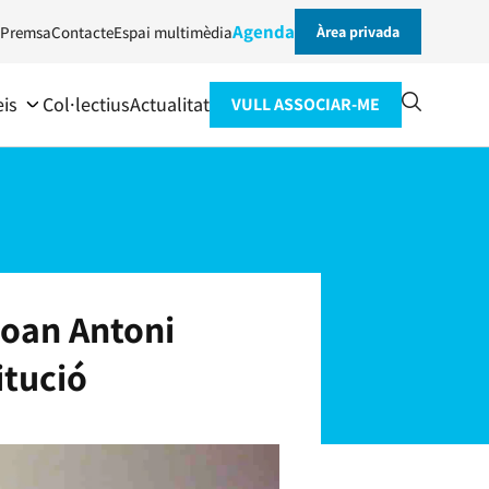
Agenda
Premsa
Contacte
Espai multimèdia
Àrea privada
eis
Col·lectius
Actualitat
VULL ASSOCIAR-ME
Joan Antoni
itució