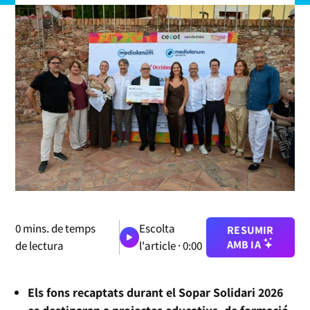
0
mins. de temps
Escolta
RESUMIR
AMB IA
de lectura
l'article ·
0:00
Els fons recaptats durant el Sopar Solidari 2026