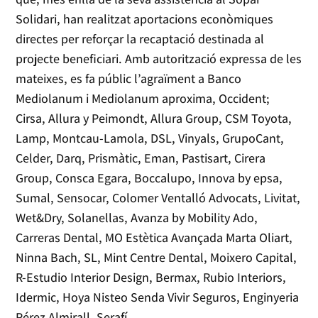
Solidari, han realitzat aportacions econòmiques
directes per reforçar la recaptació destinada al
projecte beneficiari. Amb autorització expressa de les
mateixes, es fa públic l’agraïment a Banco
Mediolanum i Mediolanum aproxima, Occident;
Cirsa, Allura y Peimondt, Allura Group, CSM Toyota,
Lamp, Montcau-Lamola, DSL, Vinyals, GrupoCant,
Celder, Darq, Prismàtic, Eman, Pastisart, Cirera
Group, Consca Egara, Boccalupo, Innova by epsa,
Sumal, Sensocar, Colomer Ventalló Advocats, Livitat,
Wet&Dry, Solanellas, Avanza by Mobility Ado,
Carreras Dental, MO Estètica Avançada Marta Oliart,
Ninna Bach, SL, Mint Centre Dental, Moixero Capital,
R-Estudio Interior Design, Bermax, Rubio Interiors,
Idermic, Hoya Nisteo Senda Vivir Seguros, Enginyeria
Pérez Almirall, Serafí.