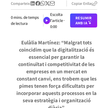
Comparteix:
Copiar Enllaç
Escolta
0
mins. de temps
RESUMIR
l'article ·
AMB IA
de lectura
0:00
Eulàlia Martínez: “Malgrat tots
coincidim que la digitalització és
essencial per garantir la
continuïtat i competitivitat de les
empreses en un mercat en
constant canvi, ens trobem que les
pimes tenen força dificultats per
incorporar aquests processos en la
seva estratègia i organització
diària”.