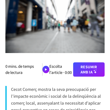
0
mins. de temps
Escolta
RESUMIR
AMB IA
de lectura
l'article ·
0:00
Cecot Comerç mostra la seva preocupació per
l’impacte econòmic i social de la delinqüència al
comerç local, assenyalant la necessitat d’aplicar
presó preventiva en casos de reincidència per