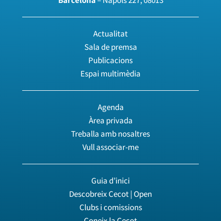
Barcelona
– Nàpols 227, 08013
Actualitat
Sala de premsa
Publicacions
Espai multimèdia
Agenda
Àrea privada
Treballa amb nosaltres
Vull associar-me
Guia d’inici
Descobreix Cecot | Open
Clubs i comissions
Coneix la Cecot