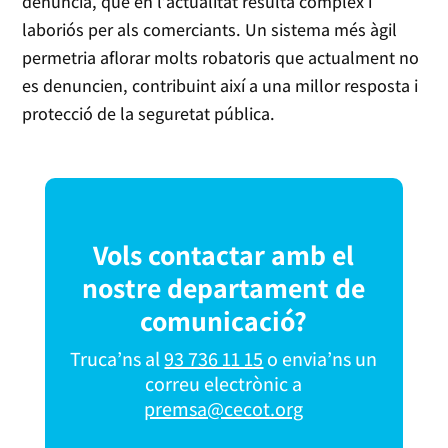
denúncia, que en l’actualitat resulta complex i
laboriós per als comerciants. Un sistema més àgil
permetria aflorar molts robatoris que actualment no
es denuncien, contribuint així a una millor resposta i
protecció de la seguretat pública.
Vols contactar amb el
nostre departament de
comunicació?
Truca’ns al
93 736 11 15
o envia’ns un
correu electrònic a
premsa@cecot.org