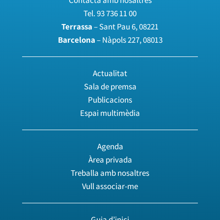
Contacta amb nosaltres
Tel.
93 736 11 00
Terrassa
– Sant Pau 6, 08221
Barcelona
– Nàpols 227, 08013
Actualitat
Sala de premsa
Publicacions
Espai multimèdia
Agenda
Àrea privada
Treballa amb nosaltres
Vull associar-me
Guia d’inici