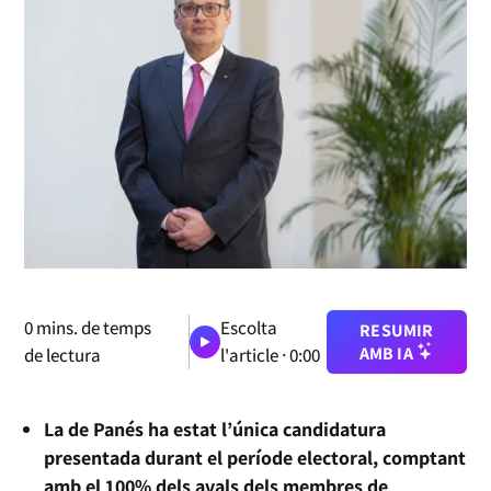
0
mins. de temps
Escolta
RESUMIR
AMB IA
de lectura
l'article ·
0:00
La de Panés ha estat l’única candidatura
presentada durant el període electoral, comptant
amb el 100% dels avals dels membres de