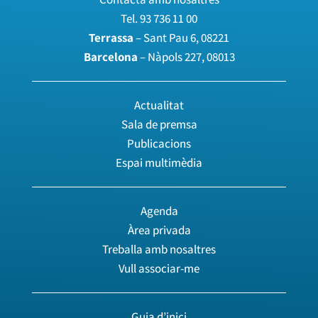
Tel.
93 736 11 00
Terrassa
– Sant Pau 6, 08221
Barcelona
– Nàpols 227, 08013
Actualitat
Sala de premsa
Publicacions
Espai multimèdia
Agenda
Àrea privada
Treballa amb nosaltres
Vull associar-me
Guia d’inici