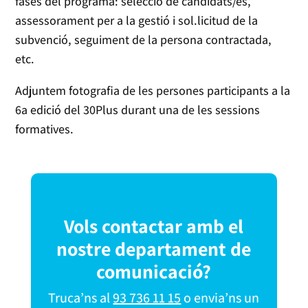
fases del programa: selecció de candidats/es,
assessorament per a la gestió i sol.licitud de la
subvenció, seguiment de la persona contractada,
etc.
Adjuntem fotografia de les persones participants a la
6a edició del 30Plus durant una de les sessions
formatives.
Vols contactar amb el
nostre departament de
comunicació?
Truca’ns al
93 736 11 15
o envia’ns un