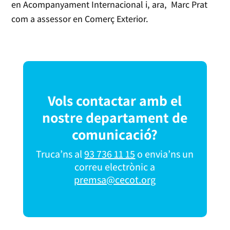
en Acompanyament Internacional i, ara, Marc Prat
com a assessor en Comerç Exterior.
Vols contactar amb el
nostre departament de
comunicació?
Truca’ns al
93 736 11 15
o envia’ns un
correu electrònic a
premsa@cecot.org