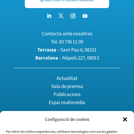
Contacta amb nosaltres
Tel.
93 736 11 00
Terrassa
– Sant Pau 6, 08221
Barcelona
– Nàpols 227, 08013
Actualitat
Sala de premsa
Publicacions
Espai multimèdia
Configuració de cookies
Agenda
Àrea privada
Per oferir les millors experiències, utilitzem tecnologies com ara les galetes