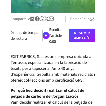
Comparteix:
Copiar Enllaç
Escolta
0
mins. de temps
RESUMIR
l'article ·
AMB IA
de lectura
0:00
EXIT FABRICS, S.L. és una empresa ubicada a
Terrassa, especialitzada en la fabricació de
teixits per a tapisseria. Amb 40 anys
d’experiència, treballa amb materials reciclats i
ofereix col·leccions amb certificació GRS.
Per què heu decidit realitzar el càlcul de
petjada de carboni de l’organització?
Vam decidir realitzar el càlcul de la petjada de