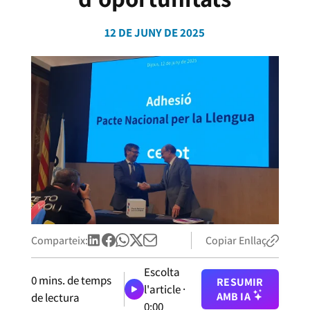
12 DE JUNY DE 2025
Comparteix:
Copiar Enllaç
Escolta
0
mins. de temps
RESUMIR
l'article ·
AMB IA
de lectura
0:00